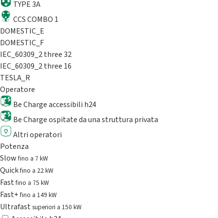
TYPE 3A
CCS COMBO 1
DOMESTIC_E
DOMESTIC_F
IEC_60309_2 three 32
IEC_60309_2 three 16
TESLA_R
Operatore
Be Charge accessibili h24
Be Charge ospitate da una struttura privata
Altri operatori
Potenza
Slow
fino a 7 kW
Quick
fino a 22 kW
Fast
fino a 75 kW
Fast+
fino a 149 kW
Ultrafast
superiori a 150 kW