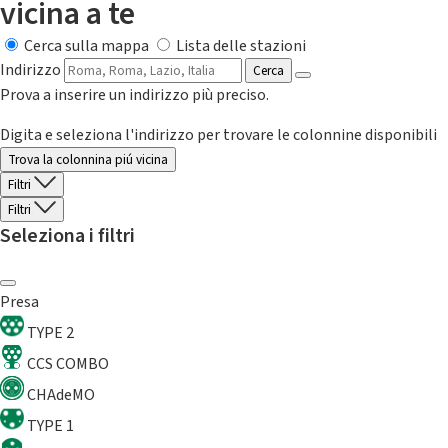
vicina a te
Cerca sulla mappa
Lista delle stazioni
Indirizzo
Cerca
Prova a inserire un indirizzo più preciso.
Digita e seleziona l'indirizzo per trovare le colonnine disponibili
Trova la colonnina piú vicina
Filtri
Filtri
Seleziona i filtri
Presa
TYPE 2
CCS COMBO
CHAdeMO
TYPE 1