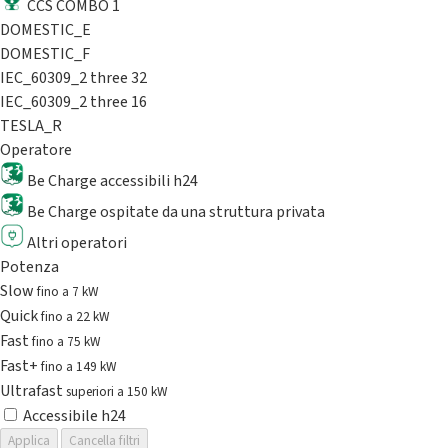
CCS COMBO 1
DOMESTIC_E
DOMESTIC_F
IEC_60309_2 three 32
IEC_60309_2 three 16
TESLA_R
Operatore
Be Charge accessibili h24
Be Charge ospitate da una struttura privata
Altri operatori
Potenza
Slow
fino a 7 kW
Quick
fino a 22 kW
Fast
fino a 75 kW
Fast+
fino a 149 kW
Ultrafast
superiori a 150 kW
Accessibile h24
Applica
Cancella filtri