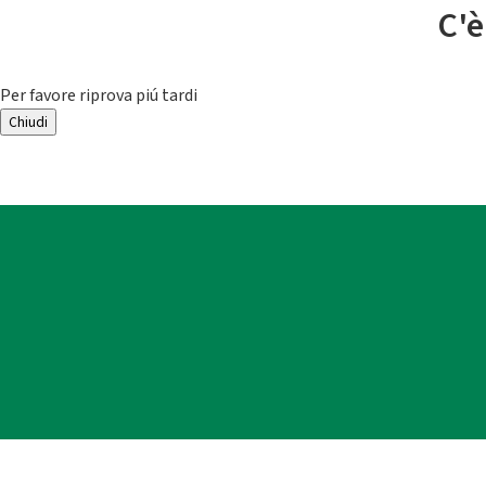
C'è
Per favore riprova piú tardi
Chiudi