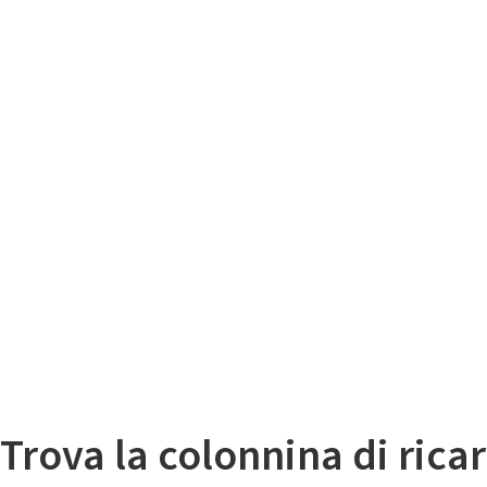
Il
Mappa colonnine di ricarica auto elettriche
Trova la colonnina di ricar