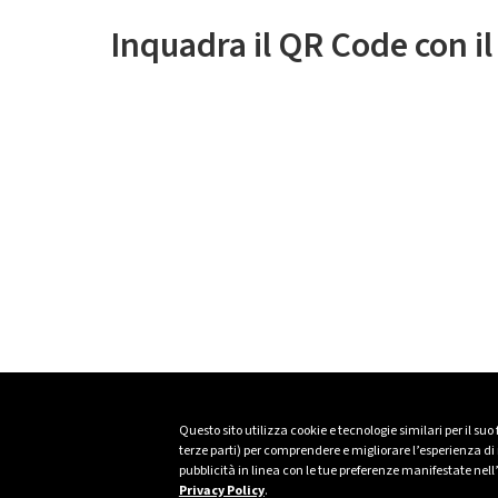
Inquadra il QR Code con i
Questo sito utilizza cookie e tecnologie similari per il suo
terze parti) per comprendere e migliorare l’esperienza di n
pubblicità in linea con le tue preferenze manifestate nell
Privacy Policy
.