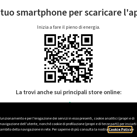
l tuo smartphone per scaricare l'
Inizia a fare il pieno di energia.
La trovi anche sui principali store online:
 funzionamento e per l’erogazione dei servizi in esso presenti, cookie analitici (propri e di
avigazione dell’utente, nonché cookie di profilazione (propri e di terze parti) per inviarti
’ambito della navigazione in rete. Per saperne di più consulta la nostra
Cookie Policy
e