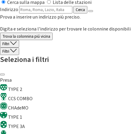
Cerca sulla mappa
Lista delle stazioni
Indirizzo
Cerca
Prova a inserire un indirizzo più preciso.
Digita e seleziona l'indirizzo per trovare le colonnine disponibili
Trova la colonnina piú vicina
Filtri
Filtri
Seleziona i filtri
Presa
TYPE 2
CCS COMBO
CHAdeMO
TYPE 1
TYPE 3A