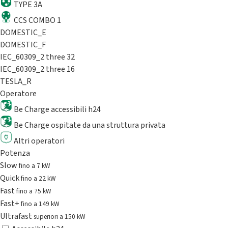
TYPE 3A
CCS COMBO 1
DOMESTIC_E
DOMESTIC_F
IEC_60309_2 three 32
IEC_60309_2 three 16
TESLA_R
Operatore
Be Charge accessibili h24
Be Charge ospitate da una struttura privata
Altri operatori
Potenza
Slow
fino a 7 kW
Quick
fino a 22 kW
Fast
fino a 75 kW
Fast+
fino a 149 kW
Ultrafast
superiori a 150 kW