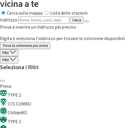
vicina a te
Cerca sulla mappa
Lista delle stazioni
Indirizzo
Cerca
Prova a inserire un indirizzo più preciso.
Digita e seleziona l'indirizzo per trovare le colonnine disponibili
Trova la colonnina piú vicina
Filtri
Filtri
Seleziona i filtri
Presa
TYPE 2
CCS COMBO
CHAdeMO
TYPE 1