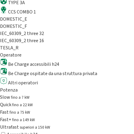
TYPE 3A
CCS COMBO 1
DOMESTIC_E
DOMESTIC_F
IEC_60309_2 three 32
IEC_60309_2 three 16
TESLA_R
Operatore
Be Charge accessibili h24
Be Charge ospitate da una struttura privata
Altri operatori
Potenza
Slow
fino a 7 kW
Quick
fino a 22 kW
Fast
fino a 75 kW
Fast+
fino a 149 kW
Ultrafast
superiori a 150 kW