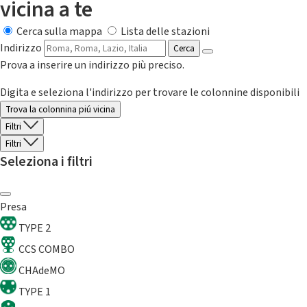
vicina a te
Cerca sulla mappa
Lista delle stazioni
Indirizzo
Cerca
Prova a inserire un indirizzo più preciso.
Digita e seleziona l'indirizzo per trovare le colonnine disponibili
Trova la colonnina piú vicina
Filtri
Filtri
Seleziona i filtri
Presa
TYPE 2
CCS COMBO
CHAdeMO
TYPE 1