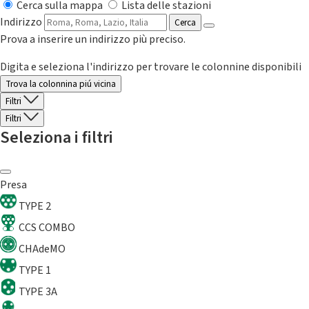
Cerca sulla mappa
Lista delle stazioni
Indirizzo
Cerca
Prova a inserire un indirizzo più preciso.
Digita e seleziona l'indirizzo per trovare le colonnine disponibili
Trova la colonnina piú vicina
Filtri
Filtri
Seleziona i filtri
Presa
TYPE 2
CCS COMBO
CHAdeMO
TYPE 1
TYPE 3A