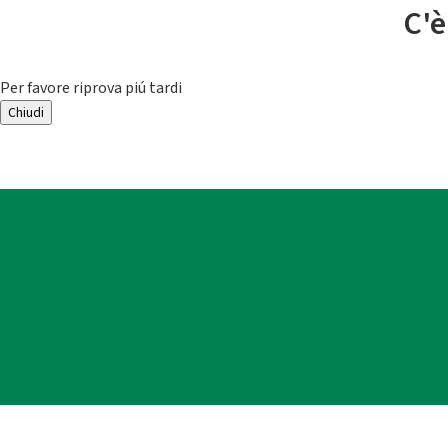
C'è
Per favore riprova piú tardi
Chiudi