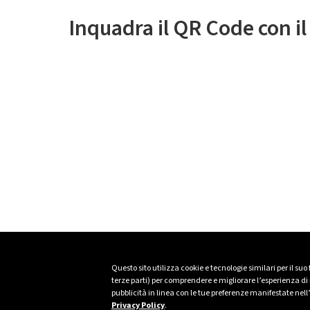
Inquadra il QR Code con i
Questo sito utilizza cookie e tecnologie similari per il suo
terze parti) per comprendere e migliorare l’esperienza di n
pubblicità in linea con le tue preferenze manifestate nell
Privacy Policy
.