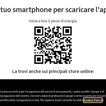
l tuo smartphone per scaricare l'
Inizia a fare il pieno di energia.
La trovi anche sui principali store online:
 funzionamento e per l’erogazione dei servizi in esso presenti, cookie analitici (propri e di
avigazione dell’utente, nonché cookie di profilazione (propri e di terze parti) per inviarti
’ambito della navigazione in rete. Per saperne di più consulta la nostra
Cookie Policy
e