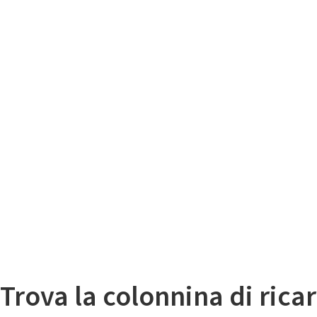
Il
Mappa colonnine di ricarica auto elettriche
Trova la colonnina di ricar