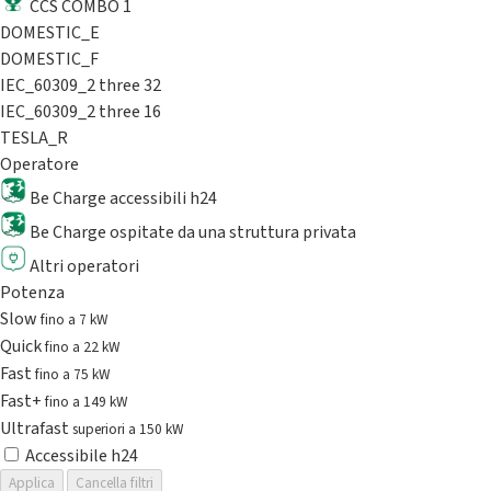
CCS COMBO 1
DOMESTIC_E
DOMESTIC_F
IEC_60309_2 three 32
IEC_60309_2 three 16
TESLA_R
Operatore
Be Charge accessibili h24
Be Charge ospitate da una struttura privata
Altri operatori
Potenza
Slow
fino a 7 kW
Quick
fino a 22 kW
Fast
fino a 75 kW
Fast+
fino a 149 kW
Ultrafast
superiori a 150 kW
Accessibile h24
Applica
Cancella filtri