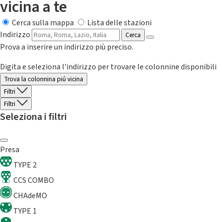
vicina a te
Cerca sulla mappa
Lista delle stazioni
Indirizzo
Cerca
Prova a inserire un indirizzo più preciso.
Digita e seleziona l'indirizzo per trovare le colonnine disponibili
Trova la colonnina piú vicina
Filtri
Filtri
Seleziona i filtri
Presa
TYPE 2
CCS COMBO
CHAdeMO
TYPE 1