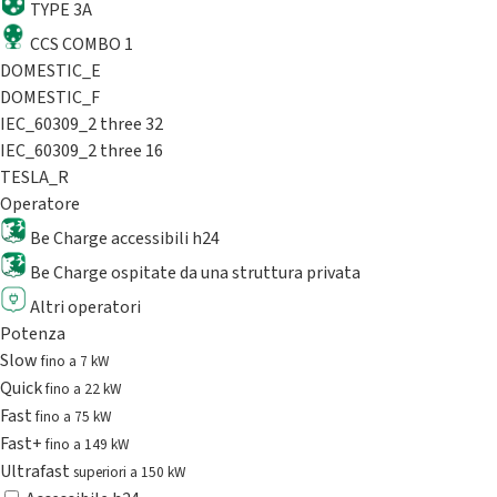
TYPE 3A
CCS COMBO 1
DOMESTIC_E
DOMESTIC_F
IEC_60309_2 three 32
IEC_60309_2 three 16
TESLA_R
Operatore
Be Charge accessibili h24
Be Charge ospitate da una struttura privata
Altri operatori
Potenza
Slow
fino a 7 kW
Quick
fino a 22 kW
Fast
fino a 75 kW
Fast+
fino a 149 kW
Ultrafast
superiori a 150 kW