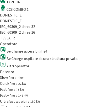
TYPE 3A
CCS COMBO 1
DOMESTIC_E
DOMESTIC_F
IEC_60309_2 three 32
IEC_60309_2 three 16
TESLA_R
Operatore
Be Charge accessibili h24
Be Charge ospitate da una struttura privata
Altri operatori
Potenza
Slow
fino a 7 kW
Quick
fino a 22 kW
Fast
fino a 75 kW
Fast+
fino a 149 kW
Ultrafast
superiori a 150 kW