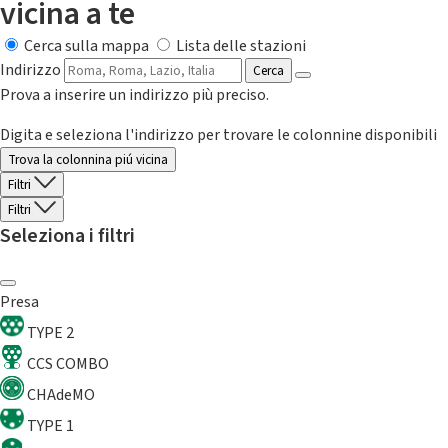
vicina a te
Cerca sulla mappa
Lista delle stazioni
Indirizzo
Cerca
Prova a inserire un indirizzo più preciso.
Digita e seleziona l'indirizzo per trovare le colonnine disponibili
Trova la colonnina piú vicina
Filtri
Filtri
Seleziona i filtri
Presa
TYPE 2
CCS COMBO
CHAdeMO
TYPE 1