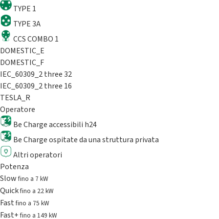
TYPE 1
TYPE 3A
CCS COMBO 1
DOMESTIC_E
DOMESTIC_F
IEC_60309_2 three 32
IEC_60309_2 three 16
TESLA_R
Operatore
Be Charge accessibili h24
Be Charge ospitate da una struttura privata
Altri operatori
Potenza
Slow
fino a 7 kW
Quick
fino a 22 kW
Fast
fino a 75 kW
Fast+
fino a 149 kW