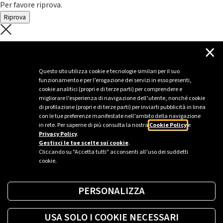
Per favore riprova.
Riprova
C'è un problema con il recupero dei
×
dati.
Questo sito utilizza cookie e tecnologie similari per il suo
funzionamento e per l’erogazione dei servizi in esso presenti,
Per favore riprova piú tardi
cookie analitici (propri e di terze parti) per comprendere e
migliorare l’esperienza di navigazione dell’utente, nonché cookie
Chiudi
di profilazione (propri e di terze parti) per inviarti pubblicità in linea
con le tue preferenze manifestate nell’ambito della navigazione
in rete. Per saperne di più consulta la nostra
Cookie Policy
e
Privacy Policy
.
Sei un’azienda o una PA?
Gestisci le tue scelte sui cookie
.
Cliccando su "Accetta tutti" acconsenti all’uso dei suddetti
cookie.
Trova la soluzione più giusta per te.
PERSONALIZZA
Richiedi una colonnina
USA SOLO I COOKIE NECESSARI