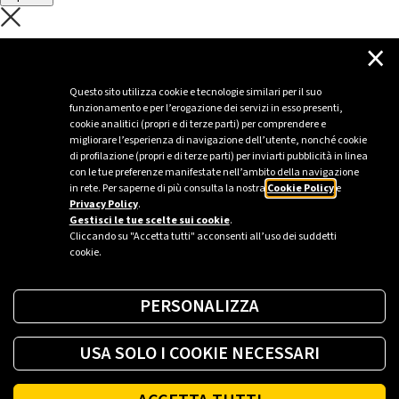
C'è un problema con il recupero dei
×
dati.
Questo sito utilizza cookie e tecnologie similari per il suo
funzionamento e per l’erogazione dei servizi in esso presenti,
Per favore riprova piú tardi
cookie analitici (propri e di terze parti) per comprendere e
migliorare l’esperienza di navigazione dell’utente, nonché cookie
Chiudi
di profilazione (propri e di terze parti) per inviarti pubblicità in linea
con le tue preferenze manifestate nell’ambito della navigazione
in rete. Per saperne di più consulta la nostra
Cookie Policy
e
Privacy Policy
.
Sei un’azienda o una PA?
Gestisci le tue scelte sui cookie
.
Cliccando su "Accetta tutti" acconsenti all’uso dei suddetti
cookie.
Trova la soluzione più giusta per te.
PERSONALIZZA
Richiedi una colonnina
USA SOLO I COOKIE NECESSARI