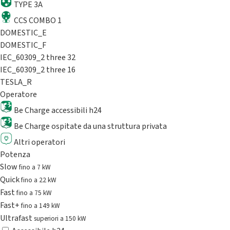
TYPE 3A
CCS COMBO 1
DOMESTIC_E
DOMESTIC_F
IEC_60309_2 three 32
IEC_60309_2 three 16
TESLA_R
Operatore
Be Charge accessibili h24
Be Charge ospitate da una struttura privata
Altri operatori
Potenza
Slow
fino a 7 kW
Quick
fino a 22 kW
Fast
fino a 75 kW
Fast+
fino a 149 kW
Ultrafast
superiori a 150 kW