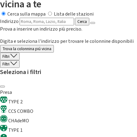
vicina a te
Cerca sulla mappa
Lista delle stazioni
Indirizzo
Cerca
Prova a inserire un indirizzo più preciso.
Digita e seleziona l'indirizzo per trovare le colonnine disponibili
Trova la colonnina piú vicina
Filtri
Filtri
Seleziona i filtri
Presa
TYPE 2
CCS COMBO
CHAdeMO
TYPE 1