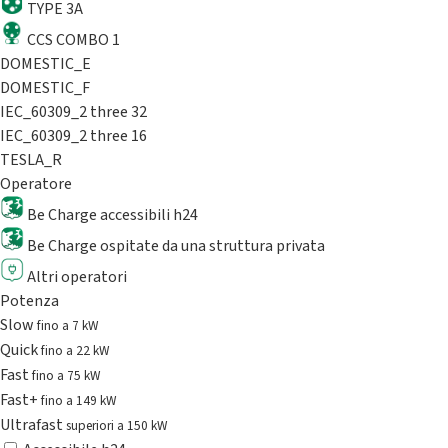
TYPE 3A
CCS COMBO 1
DOMESTIC_E
DOMESTIC_F
IEC_60309_2 three 32
IEC_60309_2 three 16
TESLA_R
Operatore
Be Charge accessibili h24
Be Charge ospitate da una struttura privata
Altri operatori
Potenza
Slow
fino a 7 kW
Quick
fino a 22 kW
Fast
fino a 75 kW
Fast+
fino a 149 kW
Ultrafast
superiori a 150 kW