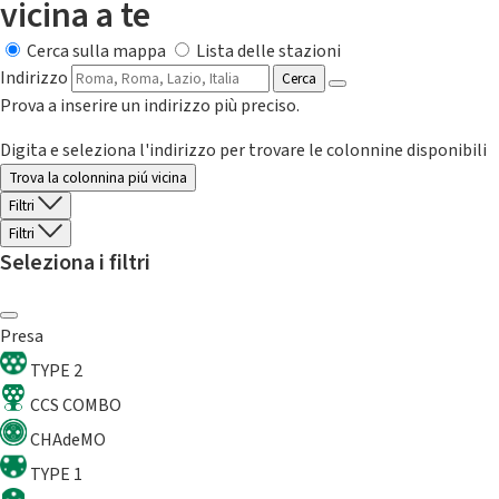
vicina a te
Cerca sulla mappa
Lista delle stazioni
Indirizzo
Cerca
Prova a inserire un indirizzo più preciso.
Digita e seleziona l'indirizzo per trovare le colonnine disponibili
Trova la colonnina piú vicina
Filtri
Filtri
Seleziona i filtri
Presa
TYPE 2
CCS COMBO
CHAdeMO
TYPE 1