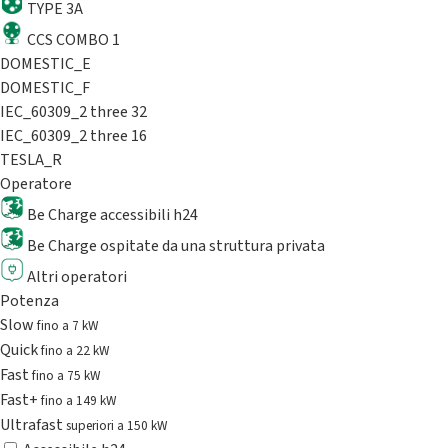
TYPE 3A
CCS COMBO 1
DOMESTIC_E
DOMESTIC_F
IEC_60309_2 three 32
IEC_60309_2 three 16
TESLA_R
Operatore
Be Charge accessibili h24
Be Charge ospitate da una struttura privata
Altri operatori
Potenza
Slow
fino a 7 kW
Quick
fino a 22 kW
Fast
fino a 75 kW
Fast+
fino a 149 kW
Ultrafast
superiori a 150 kW