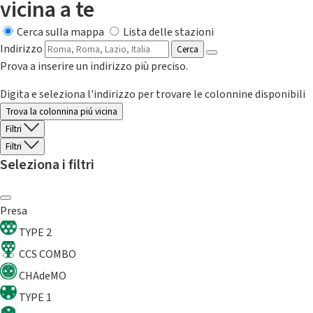
vicina a te
Cerca sulla mappa
Lista delle stazioni
Indirizzo
Cerca
Prova a inserire un indirizzo più preciso.
Digita e seleziona l'indirizzo per trovare le colonnine disponibili
Trova la colonnina piú vicina
Filtri
Filtri
Seleziona i filtri
Presa
TYPE 2
CCS COMBO
CHAdeMO
TYPE 1