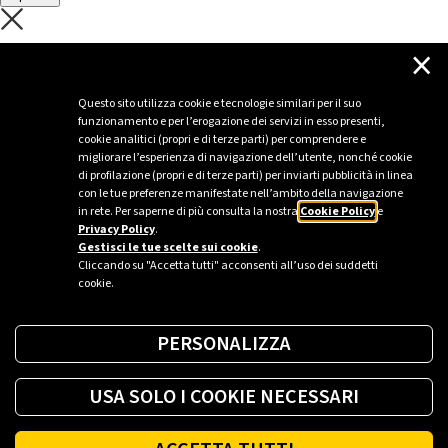
C'è un problema con il recupero dei
×
dati.
Questo sito utilizza cookie e tecnologie similari per il suo
funzionamento e per l’erogazione dei servizi in esso presenti,
Per favore riprova piú tardi
cookie analitici (propri e di terze parti) per comprendere e
migliorare l’esperienza di navigazione dell’utente, nonché cookie
Chiudi
di profilazione (propri e di terze parti) per inviarti pubblicità in linea
con le tue preferenze manifestate nell’ambito della navigazione
in rete. Per saperne di più consulta la nostra
Cookie Policy
e
Privacy Policy
.
Sei un’azienda o una PA?
Gestisci le tue scelte sui cookie
.
Cliccando su "Accetta tutti" acconsenti all’uso dei suddetti
cookie.
Trova la soluzione più giusta per te.
PERSONALIZZA
Richiedi una colonnina
USA SOLO I COOKIE NECESSARI