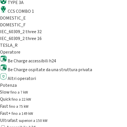
TYPE 3A
CCS COMBO 1
DOMESTIC_E
DOMESTIC_F
IEC_60309_2 three 32
IEC_60309_2 three 16
TESLA_R
Operatore
Be Charge accessibili h24
Be Charge ospitate da una struttura privata
Altri operatori
Potenza
Slow
fino a 7 kW
Quick
fino a 22 kW
Fast
fino a 75 kW
Fast+
fino a 149 kW
Ultrafast
superiori a 150 kW