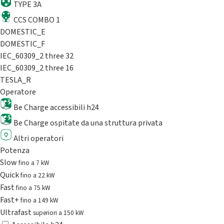
TYPE 3A
CCS COMBO 1
DOMESTIC_E
DOMESTIC_F
IEC_60309_2 three 32
IEC_60309_2 three 16
TESLA_R
Operatore
Be Charge accessibili h24
Be Charge ospitate da una struttura privata
Altri operatori
Potenza
Slow
fino a 7 kW
Quick
fino a 22 kW
Fast
fino a 75 kW
Fast+
fino a 149 kW
Ultrafast
superiori a 150 kW