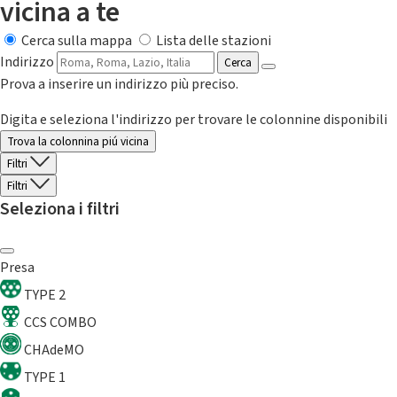
vicina a te
Cerca sulla mappa
Lista delle stazioni
Indirizzo
Cerca
Prova a inserire un indirizzo più preciso.
Digita e seleziona l'indirizzo per trovare le colonnine disponibili
Trova la colonnina piú vicina
Filtri
Filtri
Seleziona i filtri
Presa
TYPE 2
CCS COMBO
CHAdeMO
TYPE 1