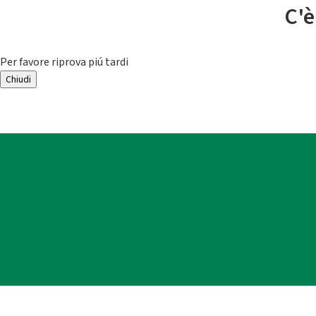
C'è
Per favore riprova piú tardi
Chiudi