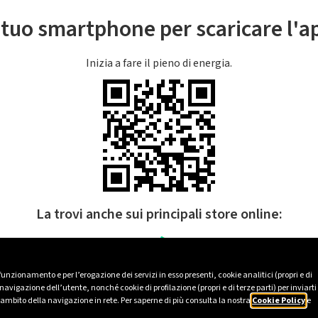
l tuo smartphone per scaricare l'
Inizia a fare il pieno di energia.
La trovi anche sui principali store online:
 funzionamento e per l’erogazione dei servizi in esso presenti, cookie analitici (propri e di
avigazione dell’utente, nonché cookie di profilazione (propri e di terze parti) per inviarti
’ambito della navigazione in rete. Per saperne di più consulta la nostra
Cookie Policy
e