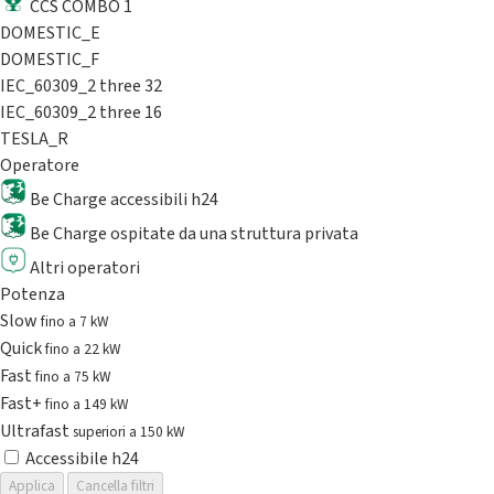
CCS COMBO 1
DOMESTIC_E
DOMESTIC_F
IEC_60309_2 three 32
IEC_60309_2 three 16
TESLA_R
Operatore
Be Charge accessibili h24
Be Charge ospitate da una struttura privata
Altri operatori
Potenza
Slow
fino a 7 kW
Quick
fino a 22 kW
Fast
fino a 75 kW
Fast+
fino a 149 kW
Ultrafast
superiori a 150 kW
Accessibile h24
Applica
Cancella filtri