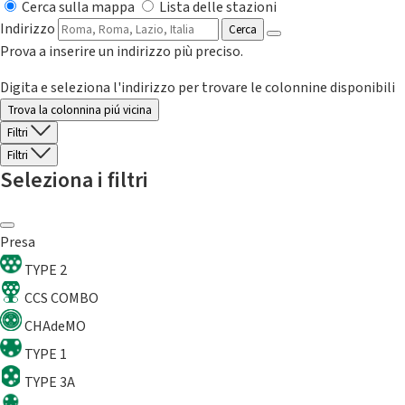
Cerca sulla mappa
Lista delle stazioni
Indirizzo
Cerca
Prova a inserire un indirizzo più preciso.
Digita e seleziona l'indirizzo per trovare le colonnine disponibili
Trova la colonnina piú vicina
Filtri
Filtri
Seleziona i filtri
Presa
TYPE 2
CCS COMBO
CHAdeMO
TYPE 1
TYPE 3A