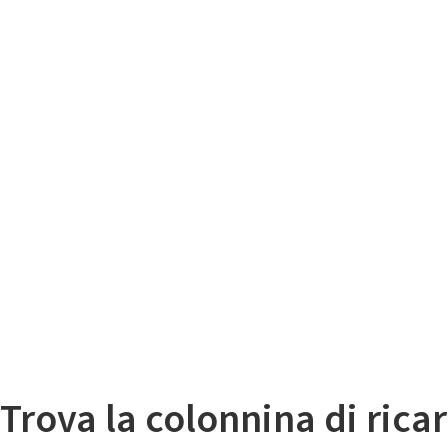
Il
Mappa colonnine di ricarica auto elettriche
Trova la colonnina di ricar