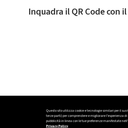
Inquadra il QR Code con i
Questo sito utilizza cookie e tecnologie similari per il suo
terze parti) per comprendere e migliorare l’esperienza di n
pubblicità in linea con le tue preferenze manifestate nell
Privacy Policy
.