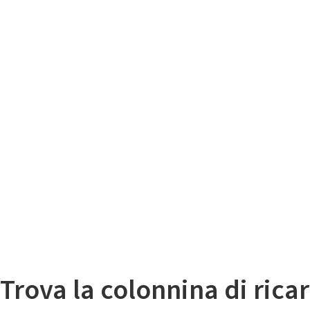
Il
Mappa colonnine di ricarica auto elettriche
Trova la colonnina di ricar