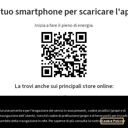
l tuo smartphone per scaricare l'
Inizia a fare il pieno di energia.
La trovi anche sui principali store online:
 funzionamento e per l’erogazione dei servizi in esso presenti, cookie analitici (propri e di
avigazione dell’utente, nonché cookie di profilazione (propri e di terze parti) per inviarti
’ambito della navigazione in rete. Per saperne di più consulta la nostra
Cookie Policy
e