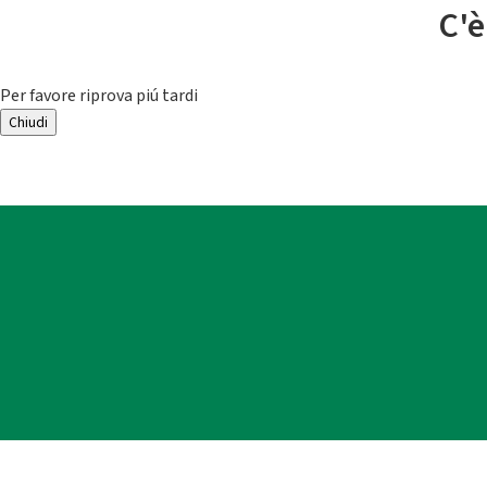
C'è
Per favore riprova piú tardi
Chiudi