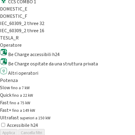
CCS COMBO 1
DOMESTIC_E
DOMESTIC_F
IEC_60309_2 three 32
IEC_60309_2 three 16
TESLA_R
Operatore
Be Charge accessibili h24
Be Charge ospitate da una struttura privata
Altri operatori
Potenza
Slow
fino a 7 kW
Quick
fino a 22 kW
Fast
fino a 75 kW
Fast+
fino a 149 kW
Ultrafast
superiori a 150 kW
Accessibile h24
Applica
Cancella filtri