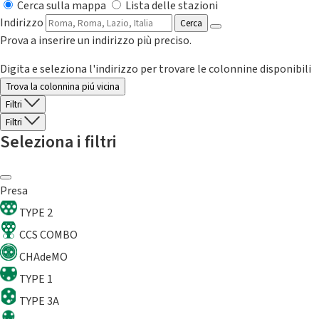
Cerca sulla mappa
Lista delle stazioni
Indirizzo
Cerca
Prova a inserire un indirizzo più preciso.
Digita e seleziona l'indirizzo per trovare le colonnine disponibili
Trova la colonnina piú vicina
Filtri
Filtri
Seleziona i filtri
Presa
TYPE 2
CCS COMBO
CHAdeMO
TYPE 1
TYPE 3A