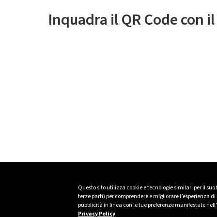
Inquadra il QR Code con i
Questo sito utilizza cookie e tecnologie similari per il suo
terze parti) per comprendere e migliorare l’esperienza di n
pubblicità in linea con le tue preferenze manifestate nell
Privacy Policy
.