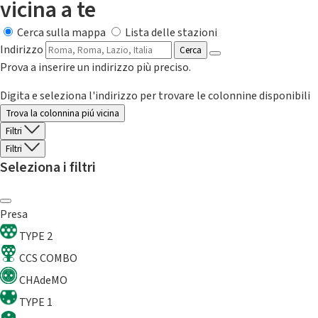
vicina a te
Cerca sulla mappa
Lista delle stazioni
Indirizzo
Cerca
Prova a inserire un indirizzo più preciso.
Digita e seleziona l'indirizzo per trovare le colonnine disponibili
Trova la colonnina piú vicina
Filtri
Filtri
Seleziona i filtri
Presa
TYPE 2
CCS COMBO
CHAdeMO
TYPE 1