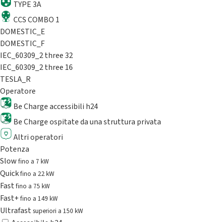
TYPE 3A
CCS COMBO 1
DOMESTIC_E
DOMESTIC_F
IEC_60309_2 three 32
IEC_60309_2 three 16
TESLA_R
Operatore
Be Charge accessibili h24
Be Charge ospitate da una struttura privata
Altri operatori
Potenza
Slow
fino a 7 kW
Quick
fino a 22 kW
Fast
fino a 75 kW
Fast+
fino a 149 kW
Ultrafast
superiori a 150 kW