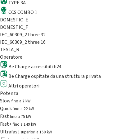
TYPE 3A
CCS COMBO 1
DOMESTIC_E
DOMESTIC_F
IEC_60309_2 three 32
IEC_60309_2 three 16
TESLA_R
Operatore
Be Charge accessibili h24
Be Charge ospitate da una struttura privata
Altri operatori
Potenza
Slow
fino a 7 kW
Quick
fino a 22 kW
Fast
fino a 75 kW
Fast+
fino a 149 kW
Ultrafast
superiori a 150 kW