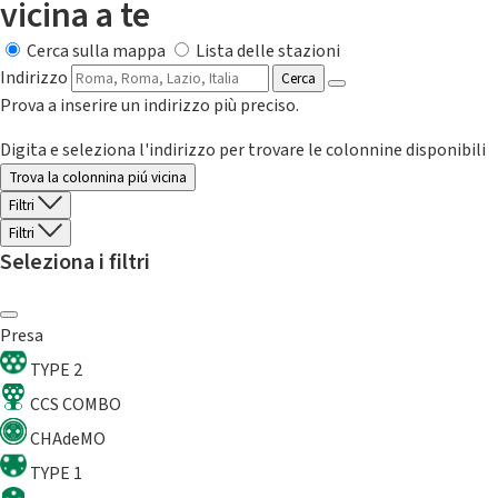
vicina a te
Cerca sulla mappa
Lista delle stazioni
Indirizzo
Cerca
Prova a inserire un indirizzo più preciso.
Digita e seleziona l'indirizzo per trovare le colonnine disponibili
Trova la colonnina piú vicina
Filtri
Filtri
Seleziona i filtri
Presa
TYPE 2
CCS COMBO
CHAdeMO
TYPE 1