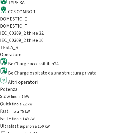
TYPE 3A
CCS COMBO 1
DOMESTIC_E
DOMESTIC_F
IEC_60309_2 three 32
IEC_60309_2 three 16
TESLA_R
Operatore
Be Charge accessibili h24
Be Charge ospitate da una struttura privata
Altri operatori
Potenza
Slow
fino a 7 kW
Quick
fino a 22 kW
Fast
fino a 75 kW
Fast+
fino a 149 kW
Ultrafast
superiori a 150 kW