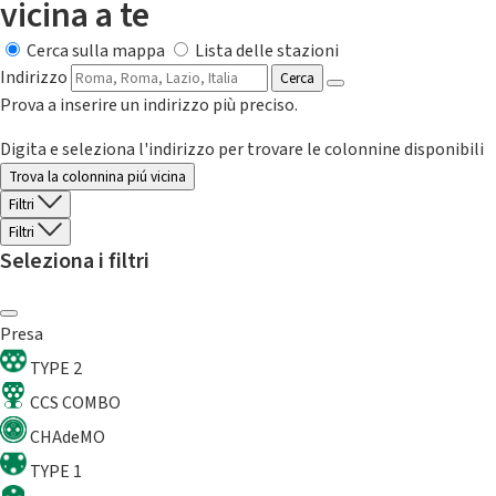
vicina a te
Cerca sulla mappa
Lista delle stazioni
Indirizzo
Cerca
Prova a inserire un indirizzo più preciso.
Digita e seleziona l'indirizzo per trovare le colonnine disponibili
Trova la colonnina piú vicina
Filtri
Filtri
Seleziona i filtri
Presa
TYPE 2
CCS COMBO
CHAdeMO
TYPE 1