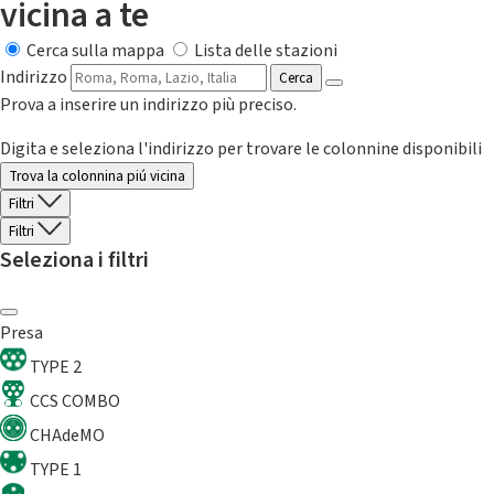
vicina a te
Cerca sulla mappa
Lista delle stazioni
Indirizzo
Cerca
Prova a inserire un indirizzo più preciso.
Digita e seleziona l'indirizzo per trovare le colonnine disponibili
Trova la colonnina piú vicina
Filtri
Filtri
Seleziona i filtri
Presa
TYPE 2
CCS COMBO
CHAdeMO
TYPE 1