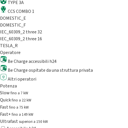
TYPE 3A
CCS COMBO 1
DOMESTIC_E
DOMESTIC_F
IEC_60309_2 three 32
IEC_60309_2 three 16
TESLA_R
Operatore
Be Charge accessibili h24
Be Charge ospitate da una struttura privata
Altri operatori
Potenza
Slow
fino a 7 kW
Quick
fino a 22 kW
Fast
fino a 75 kW
Fast+
fino a 149 kW
Ultrafast
superiori a 150 kW