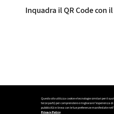
Inquadra il QR Code con i
Questo sito utilizza cookie e tecnologie similari per il suo
terze parti) per comprendere e migliorare l’esperienza di n
pubblicità in linea con le tue preferenze manifestate nell
Privacy Policy
.