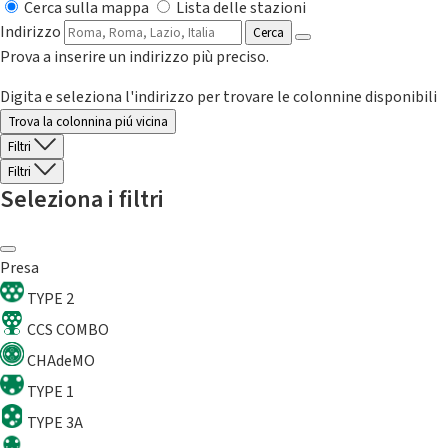
Cerca sulla mappa
Lista delle stazioni
Indirizzo
Cerca
Prova a inserire un indirizzo più preciso.
Digita e seleziona l'indirizzo per trovare le colonnine disponibili
Trova la colonnina piú vicina
Filtri
Filtri
Seleziona i filtri
Presa
TYPE 2
CCS COMBO
CHAdeMO
TYPE 1
TYPE 3A