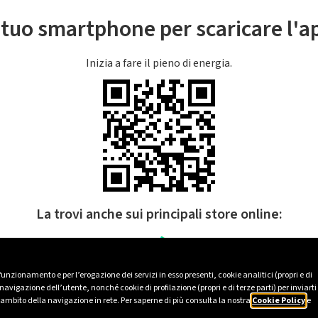
l tuo smartphone per scaricare l'
Inizia a fare il pieno di energia.
La trovi anche sui principali store online:
 funzionamento e per l’erogazione dei servizi in esso presenti, cookie analitici (propri e di
avigazione dell’utente, nonché cookie di profilazione (propri e di terze parti) per inviarti
’ambito della navigazione in rete. Per saperne di più consulta la nostra
Cookie Policy
e