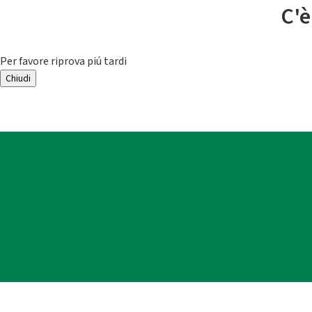
C'è
Per favore riprova piú tardi
Chiudi