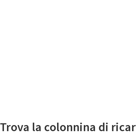
Il
Mappa colonnine di ricarica auto elettriche
Trova la colonnina di ricar