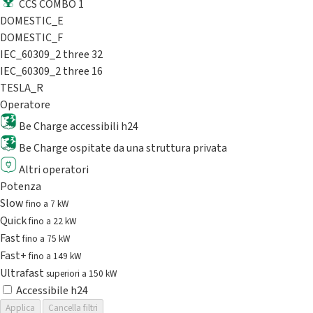
CCS COMBO 1
DOMESTIC_E
DOMESTIC_F
IEC_60309_2 three 32
IEC_60309_2 three 16
TESLA_R
Operatore
Be Charge accessibili h24
Be Charge ospitate da una struttura privata
Altri operatori
Potenza
Slow
fino a 7 kW
Quick
fino a 22 kW
Fast
fino a 75 kW
Fast+
fino a 149 kW
Ultrafast
superiori a 150 kW
Accessibile h24
Applica
Cancella filtri