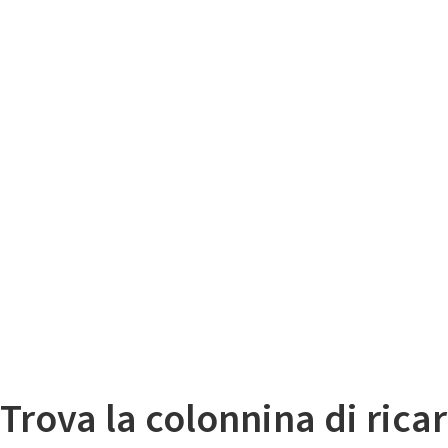
Il
Mappa colonnine di ricarica auto elettriche
Trova la colonnina di ricar