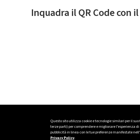
Inquadra il QR Code con i
Questo sito utilizza cookie e tecnologie similari per il suo
terze parti) per comprendere e migliorare l’esperienza di n
pubblicità in linea con le tue preferenze manifestate nell
Privacy Policy
.