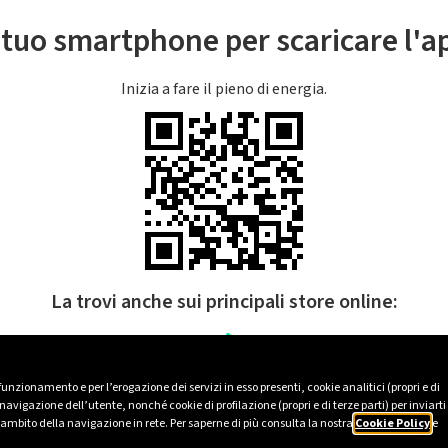
l tuo smartphone per scaricare l'
Inizia a fare il pieno di energia.
La trovi anche sui principali store online:
 funzionamento e per l’erogazione dei servizi in esso presenti, cookie analitici (propri e di
avigazione dell’utente, nonché cookie di profilazione (propri e di terze parti) per inviarti
’ambito della navigazione in rete. Per saperne di più consulta la nostra
Cookie Policy
e