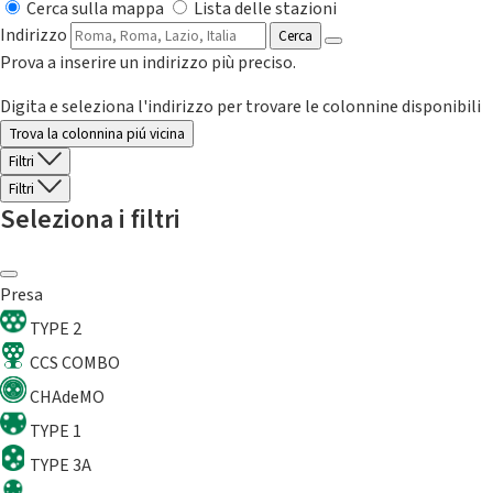
Cerca sulla mappa
Lista delle stazioni
Indirizzo
Cerca
Prova a inserire un indirizzo più preciso.
Digita e seleziona l'indirizzo per trovare le colonnine disponibili
Trova la colonnina piú vicina
Filtri
Filtri
Seleziona i filtri
Presa
TYPE 2
CCS COMBO
CHAdeMO
TYPE 1
TYPE 3A