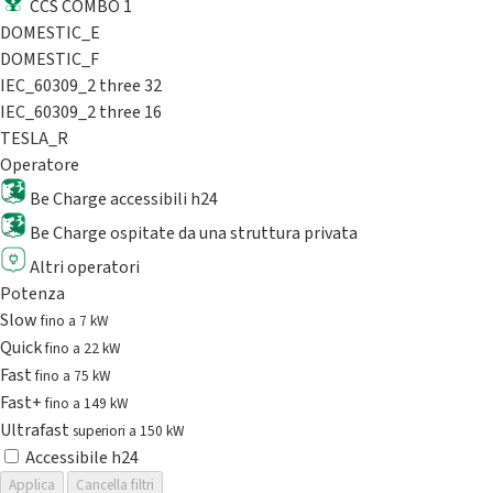
CCS COMBO 1
DOMESTIC_E
DOMESTIC_F
IEC_60309_2 three 32
IEC_60309_2 three 16
TESLA_R
Operatore
Be Charge accessibili h24
Be Charge ospitate da una struttura privata
Altri operatori
Potenza
Slow
fino a 7 kW
Quick
fino a 22 kW
Fast
fino a 75 kW
Fast+
fino a 149 kW
Ultrafast
superiori a 150 kW
Accessibile h24
Applica
Cancella filtri