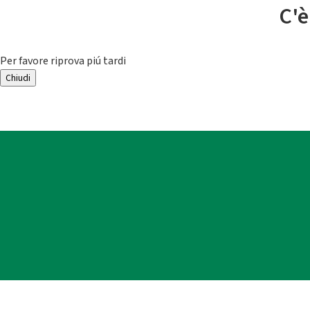
C'è
Per favore riprova piú tardi
Chiudi