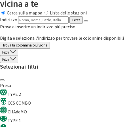
vicina a te
Cerca sulla mappa
Lista delle stazioni
Indirizzo
Cerca
Prova a inserire un indirizzo più preciso.
Digita e seleziona l'indirizzo per trovare le colonnine disponibili
Trova la colonnina piú vicina
Filtri
Filtri
Seleziona i filtri
Presa
TYPE 2
CCS COMBO
CHAdeMO
TYPE 1