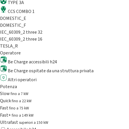
TYPE 3A
CCS COMBO 1
DOMESTIC_E
DOMESTIC_F
IEC_60309_2 three 32
IEC_60309_2 three 16
TESLA_R
Operatore
Be Charge accessibili h24
Be Charge ospitate da una struttura privata
Altri operatori
Potenza
Slow
fino a 7 kW
Quick
fino a 22 kW
Fast
fino a 75 kW
Fast+
fino a 149 kW
Ultrafast
superiori a 150 kW