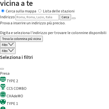
vicina a te
Cerca sulla mappa
Lista delle stazioni
Indirizzo
Cerca
Prova a inserire un indirizzo più preciso.
Digita e seleziona l'indirizzo per trovare le colonnine disponibili
Trova la colonnina piú vicina
Filtri
Filtri
Seleziona i filtri
Presa
TYPE 2
CCS COMBO
CHAdeMO
TYPE 1