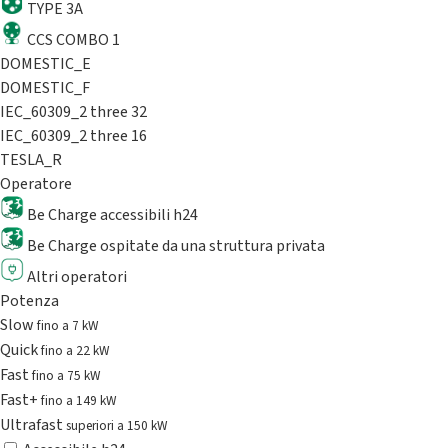
TYPE 3A
CCS COMBO 1
DOMESTIC_E
DOMESTIC_F
IEC_60309_2 three 32
IEC_60309_2 three 16
TESLA_R
Operatore
Be Charge accessibili h24
Be Charge ospitate da una struttura privata
Altri operatori
Potenza
Slow
fino a 7 kW
Quick
fino a 22 kW
Fast
fino a 75 kW
Fast+
fino a 149 kW
Ultrafast
superiori a 150 kW