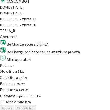
CCS COMBO 1
DOMESTIC_E
DOMESTIC_F
IEC_60309_2 three 32
IEC_60309_2 three 16
TESLA_R
Operatore
Be Charge accessibili h24
Be Charge ospitate da una struttura privata
Altri operatori
Potenza
Slow
fino a 7 kW
Quick
fino a 22 kW
Fast
fino a 75 kW
Fast+
fino a 149 kW
Ultrafast
superiori a 150 kW
Accessibile h24
Applica
Cancella filtri