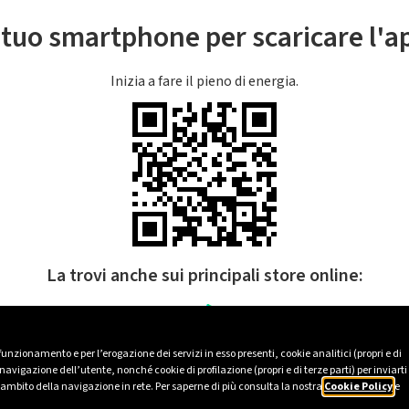
l tuo smartphone per scaricare l'
Inizia a fare il pieno di energia.
La trovi anche sui principali store online:
 funzionamento e per l’erogazione dei servizi in esso presenti, cookie analitici (propri e di
avigazione dell’utente, nonché cookie di profilazione (propri e di terze parti) per inviarti
’ambito della navigazione in rete. Per saperne di più consulta la nostra
Cookie Policy
e