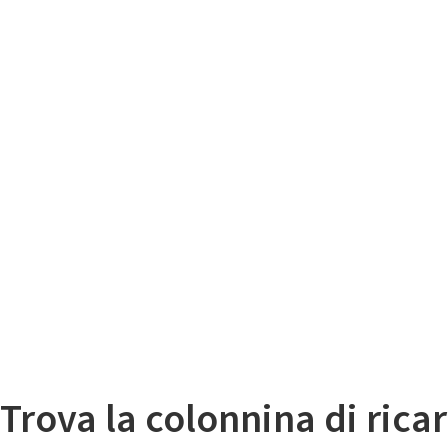
Il
Mappa colonnine di ricarica auto elettriche
Trova la colonnina di ricar