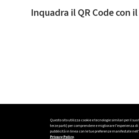
Inquadra il QR Code con i
Questo sito utilizza cookie e tecnologie similari per il suo
terze parti) per comprendere e migliorare l’esperienza di n
pubblicità in linea con le tue preferenze manifestate nell
Privacy Policy
.