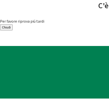
C'è
Per favore riprova piú tardi
Chiudi