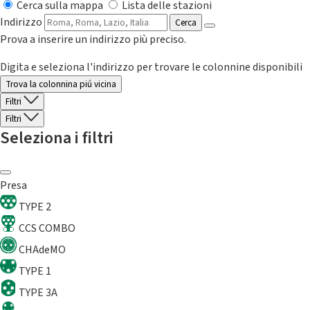
Cerca sulla mappa
Lista delle stazioni
Indirizzo
Cerca
Prova a inserire un indirizzo più preciso.
Digita e seleziona l'indirizzo per trovare le colonnine disponibili
Trova la colonnina piú vicina
Filtri
Filtri
Seleziona i filtri
Presa
TYPE 2
CCS COMBO
CHAdeMO
TYPE 1
TYPE 3A