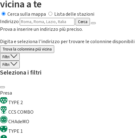
vicina a te
Cerca sulla mappa
Lista delle stazioni
Indirizzo
Cerca
Prova a inserire un indirizzo più preciso.
Digita e seleziona l'indirizzo per trovare le colonnine disponibili
Trova la colonnina piú vicina
Filtri
Filtri
Seleziona i filtri
Presa
TYPE 2
CCS COMBO
CHAdeMO
TYPE 1