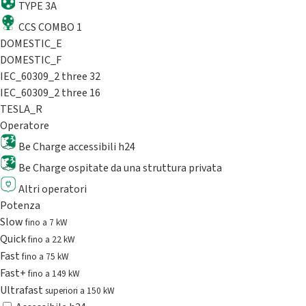
TYPE 3A
CCS COMBO 1
DOMESTIC_E
DOMESTIC_F
IEC_60309_2 three 32
IEC_60309_2 three 16
TESLA_R
Operatore
Be Charge accessibili h24
Be Charge ospitate da una struttura privata
Altri operatori
Potenza
Slow
fino a 7 kW
Quick
fino a 22 kW
Fast
fino a 75 kW
Fast+
fino a 149 kW
Ultrafast
superiori a 150 kW