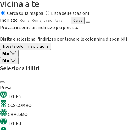
vicina a te
Cerca sulla mappa
Lista delle stazioni
Indirizzo
Cerca
Prova a inserire un indirizzo più preciso.
Digita e seleziona l'indirizzo per trovare le colonnine disponibili
Trova la colonnina piú vicina
Filtri
Filtri
Seleziona i filtri
Presa
TYPE 2
CCS COMBO
CHAdeMO
TYPE 1