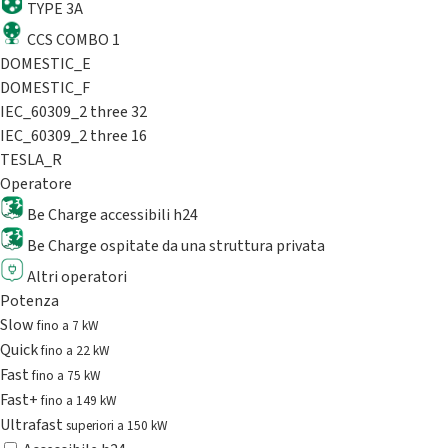
TYPE 3A
CCS COMBO 1
DOMESTIC_E
DOMESTIC_F
IEC_60309_2 three 32
IEC_60309_2 three 16
TESLA_R
Operatore
Be Charge accessibili h24
Be Charge ospitate da una struttura privata
Altri operatori
Potenza
Slow
fino a 7 kW
Quick
fino a 22 kW
Fast
fino a 75 kW
Fast+
fino a 149 kW
Ultrafast
superiori a 150 kW