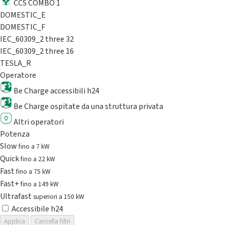
CCS COMBO 1
DOMESTIC_E
DOMESTIC_F
IEC_60309_2 three 32
IEC_60309_2 three 16
TESLA_R
Operatore
Be Charge accessibili h24
Be Charge ospitate da una struttura privata
Altri operatori
Potenza
Slow
fino a 7 kW
Quick
fino a 22 kW
Fast
fino a 75 kW
Fast+
fino a 149 kW
Ultrafast
superiori a 150 kW
Accessibile h24
Applica
Cancella filtri