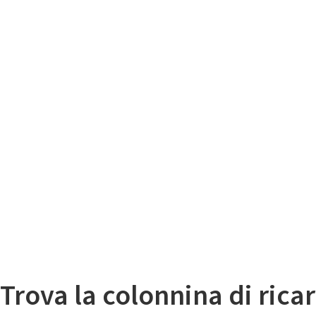
Il
Mappa colonnine di ricarica auto elettriche
Trova la colonnina di ricar