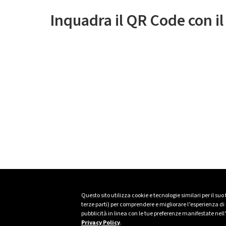
Inquadra il QR Code con i
Questo sito utilizza cookie e tecnologie similari per il suo
terze parti) per comprendere e migliorare l’esperienza di n
pubblicità in linea con le tue preferenze manifestate nell
Privacy Policy
.