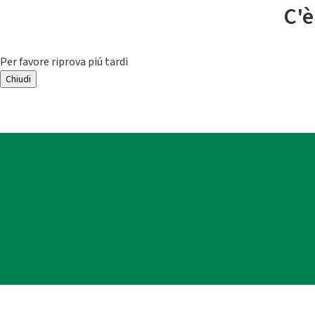
C'è
Per favore riprova piú tardi
Chiudi