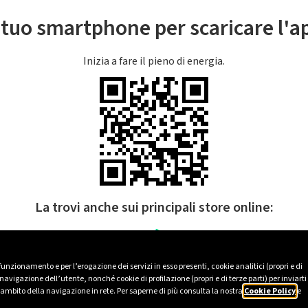
l tuo smartphone per scaricare l'
Inizia a fare il pieno di energia.
La trovi anche sui principali store online:
 funzionamento e per l’erogazione dei servizi in esso presenti, cookie analitici (propri e di
avigazione dell’utente, nonché cookie di profilazione (propri e di terze parti) per inviarti
’ambito della navigazione in rete. Per saperne di più consulta la nostra
Cookie Policy
e