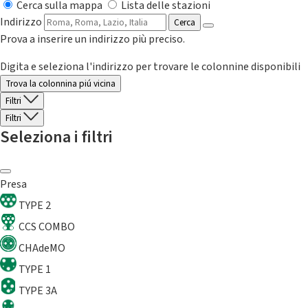
Cerca sulla mappa
Lista delle stazioni
Indirizzo
Cerca
Prova a inserire un indirizzo più preciso.
Digita e seleziona l'indirizzo per trovare le colonnine disponibili
Trova la colonnina piú vicina
Filtri
Filtri
Seleziona i filtri
Presa
TYPE 2
CCS COMBO
CHAdeMO
TYPE 1
TYPE 3A