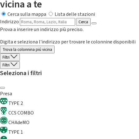
vicina a te
Cerca sulla mappa
Lista delle stazioni
Indirizzo
Cerca
Prova a inserire un indirizzo più preciso.
Digita e seleziona l'indirizzo per trovare le colonnine disponibili
Trova la colonnina piú vicina
Filtri
Filtri
Seleziona i filtri
Presa
TYPE 2
CCS COMBO
CHAdeMO
TYPE 1