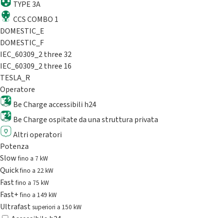
TYPE 3A
CCS COMBO 1
DOMESTIC_E
DOMESTIC_F
IEC_60309_2 three 32
IEC_60309_2 three 16
TESLA_R
Operatore
Be Charge accessibili h24
Be Charge ospitate da una struttura privata
Altri operatori
Potenza
Slow
fino a 7 kW
Quick
fino a 22 kW
Fast
fino a 75 kW
Fast+
fino a 149 kW
Ultrafast
superiori a 150 kW