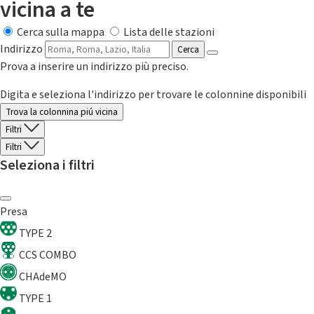
vicina a te
Cerca sulla mappa
Lista delle stazioni
Indirizzo
Cerca
Prova a inserire un indirizzo più preciso.
Digita e seleziona l'indirizzo per trovare le colonnine disponibili
Trova la colonnina piú vicina
Filtri
Filtri
Seleziona i filtri
Presa
TYPE 2
CCS COMBO
CHAdeMO
TYPE 1