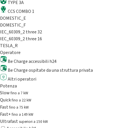
TYPE 3A
CCS COMBO 1
DOMESTIC_E
DOMESTIC_F
IEC_60309_2 three 32
IEC_60309_2 three 16
TESLA_R
Operatore
Be Charge accessibili h24
Be Charge ospitate da una struttura privata
Altri operatori
Potenza
Slow
fino a 7 kW
Quick
fino a 22 kW
Fast
fino a 75 kW
Fast+
fino a 149 kW
Ultrafast
superiori a 150 kW