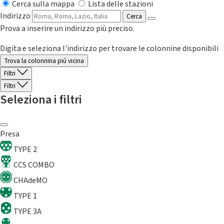
Cerca sulla mappa
Lista delle stazioni
Indirizzo
Cerca
Prova a inserire un indirizzo più preciso.
Digita e seleziona l'indirizzo per trovare le colonnine disponibili
Trova la colonnina piú vicina
Filtri
Filtri
Seleziona i filtri
Presa
TYPE 2
CCS COMBO
CHAdeMO
TYPE 1
TYPE 3A