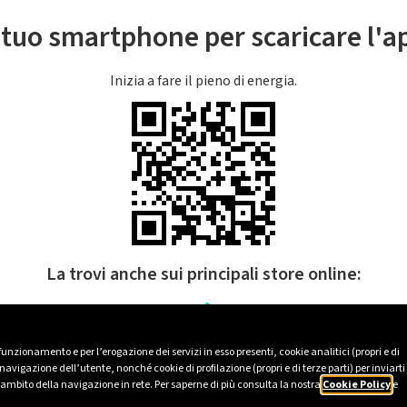
l tuo smartphone per scaricare l'
Inizia a fare il pieno di energia.
La trovi anche sui principali store online:
 funzionamento e per l’erogazione dei servizi in esso presenti, cookie analitici (propri e di
avigazione dell’utente, nonché cookie di profilazione (propri e di terze parti) per inviarti
’ambito della navigazione in rete. Per saperne di più consulta la nostra
Cookie Policy
e