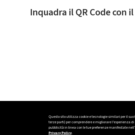
Inquadra il QR Code con i
Questo sito utilizza cookie e tecnologie similari per il suo
terze parti) per comprendere e migliorare l’esperienza di n
pubblicità in linea con le tue preferenze manifestate nell
Privacy Policy
.