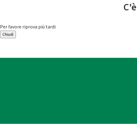
C'è
Per favore riprova piú tardi
Chiudi