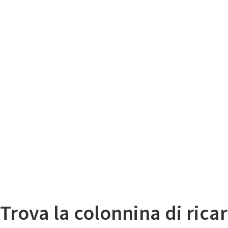
Il
Mappa colonnine di ricarica auto elettriche
Trova la colonnina di ricar