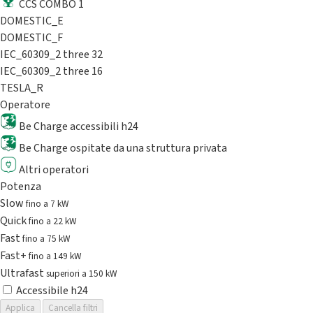
CCS COMBO 1
DOMESTIC_E
DOMESTIC_F
IEC_60309_2 three 32
IEC_60309_2 three 16
TESLA_R
Operatore
Be Charge accessibili h24
Be Charge ospitate da una struttura privata
Altri operatori
Potenza
Slow
fino a 7 kW
Quick
fino a 22 kW
Fast
fino a 75 kW
Fast+
fino a 149 kW
Ultrafast
superiori a 150 kW
Accessibile h24
Applica
Cancella filtri