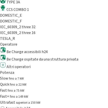
TYPE 3A
CCS COMBO 1
DOMESTIC_E
DOMESTIC_F
IEC_60309_2 three 32
IEC_60309_2 three 16
TESLA_R
Operatore
Be Charge accessibili h24
Be Charge ospitate da una struttura privata
Altri operatori
Potenza
Slow
fino a 7 kW
Quick
fino a 22 kW
Fast
fino a 75 kW
Fast+
fino a 149 kW
Ultrafast
superiori a 150 kW