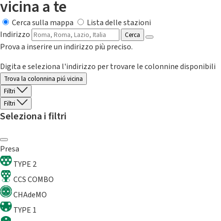
vicina a te
Cerca sulla mappa
Lista delle stazioni
Indirizzo
Cerca
Prova a inserire un indirizzo più preciso.
Digita e seleziona l'indirizzo per trovare le colonnine disponibili
Trova la colonnina piú vicina
Filtri
Filtri
Seleziona i filtri
Presa
TYPE 2
CCS COMBO
CHAdeMO
TYPE 1