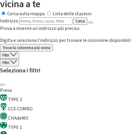
vicina a te
Cerca sulla mappa
Lista delle stazioni
Indirizzo
Cerca
Prova a inserire un indirizzo più preciso.
Digita e seleziona l'indirizzo per trovare le colonnine disponibili
Trova la colonnina piú vicina
Filtri
Filtri
Seleziona i filtri
Presa
TYPE 2
CCS COMBO
CHAdeMO
TYPE 1