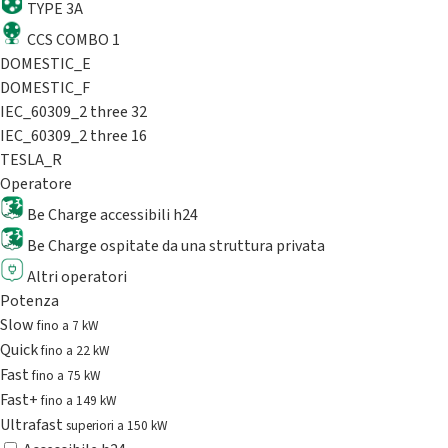
TYPE 3A
CCS COMBO 1
DOMESTIC_E
DOMESTIC_F
IEC_60309_2 three 32
IEC_60309_2 three 16
TESLA_R
Operatore
Be Charge accessibili h24
Be Charge ospitate da una struttura privata
Altri operatori
Potenza
Slow
fino a 7 kW
Quick
fino a 22 kW
Fast
fino a 75 kW
Fast+
fino a 149 kW
Ultrafast
superiori a 150 kW