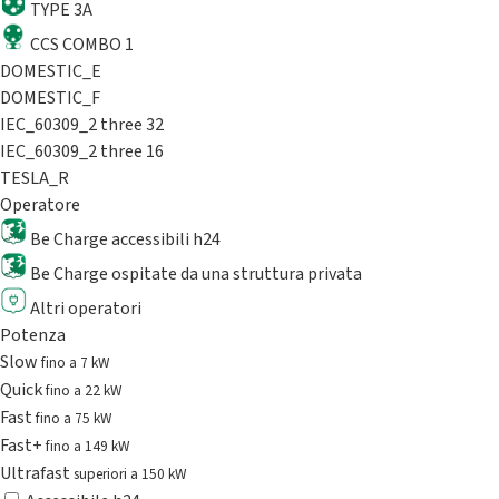
TYPE 3A
CCS COMBO 1
DOMESTIC_E
DOMESTIC_F
IEC_60309_2 three 32
IEC_60309_2 three 16
TESLA_R
Operatore
Be Charge accessibili h24
Be Charge ospitate da una struttura privata
Altri operatori
Potenza
Slow
fino a 7 kW
Quick
fino a 22 kW
Fast
fino a 75 kW
Fast+
fino a 149 kW
Ultrafast
superiori a 150 kW