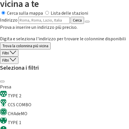
vicina a te
Cerca sulla mappa
Lista delle stazioni
Indirizzo
Cerca
Prova a inserire un indirizzo più preciso.
Digita e seleziona l'indirizzo per trovare le colonnine disponibili
Trova la colonnina piú vicina
Filtri
Filtri
Seleziona i filtri
Presa
TYPE 2
CCS COMBO
CHAdeMO
TYPE 1