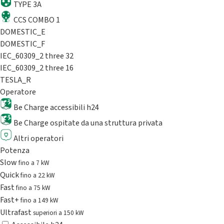
TYPE 3A
CCS COMBO 1
DOMESTIC_E
DOMESTIC_F
IEC_60309_2 three 32
IEC_60309_2 three 16
TESLA_R
Operatore
Be Charge accessibili h24
Be Charge ospitate da una struttura privata
Altri operatori
Potenza
Slow
fino a 7 kW
Quick
fino a 22 kW
Fast
fino a 75 kW
Fast+
fino a 149 kW
Ultrafast
superiori a 150 kW