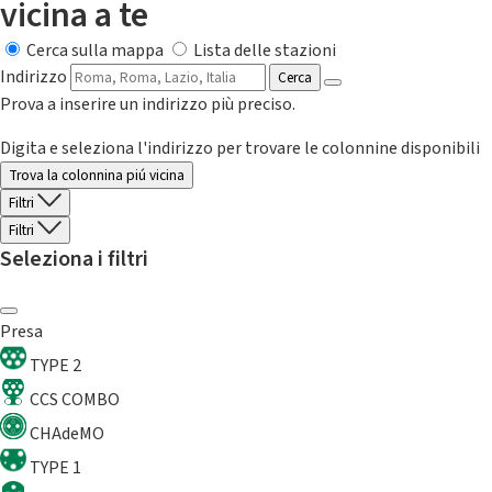
vicina a te
Cerca sulla mappa
Lista delle stazioni
Indirizzo
Cerca
Prova a inserire un indirizzo più preciso.
Digita e seleziona l'indirizzo per trovare le colonnine disponibili
Trova la colonnina piú vicina
Filtri
Filtri
Seleziona i filtri
Presa
TYPE 2
CCS COMBO
CHAdeMO
TYPE 1