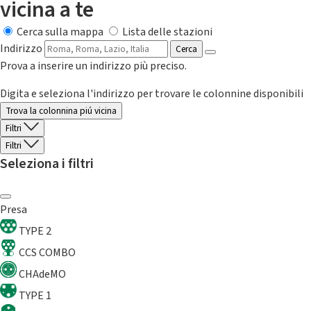
vicina a te
Cerca sulla mappa
Lista delle stazioni
Indirizzo
Cerca
Prova a inserire un indirizzo più preciso.
Digita e seleziona l'indirizzo per trovare le colonnine disponibili
Trova la colonnina piú vicina
Filtri
Filtri
Seleziona i filtri
Presa
TYPE 2
CCS COMBO
CHAdeMO
TYPE 1