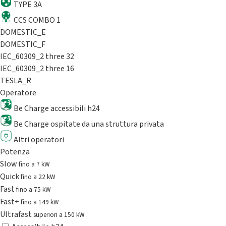
TYPE 3A
CCS COMBO 1
DOMESTIC_E
DOMESTIC_F
IEC_60309_2 three 32
IEC_60309_2 three 16
TESLA_R
Operatore
Be Charge accessibili h24
Be Charge ospitate da una struttura privata
Altri operatori
Potenza
Slow
fino a 7 kW
Quick
fino a 22 kW
Fast
fino a 75 kW
Fast+
fino a 149 kW
Ultrafast
superiori a 150 kW