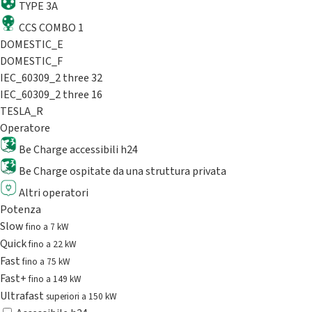
TYPE 3A
CCS COMBO 1
DOMESTIC_E
DOMESTIC_F
IEC_60309_2 three 32
IEC_60309_2 three 16
TESLA_R
Operatore
Be Charge accessibili h24
Be Charge ospitate da una struttura privata
Altri operatori
Potenza
Slow
fino a 7 kW
Quick
fino a 22 kW
Fast
fino a 75 kW
Fast+
fino a 149 kW
Ultrafast
superiori a 150 kW