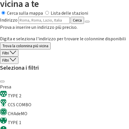
vicina a te
Cerca sulla mappa
Lista delle stazioni
Indirizzo
Cerca
Prova a inserire un indirizzo più preciso.
Digita e seleziona l'indirizzo per trovare le colonnine disponibili
Trova la colonnina piú vicina
Filtri
Filtri
Seleziona i filtri
Presa
TYPE 2
CCS COMBO
CHAdeMO
TYPE 1