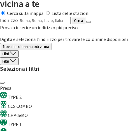
vicina a te
Cerca sulla mappa
Lista delle stazioni
Indirizzo
Cerca
Prova a inserire un indirizzo più preciso.
Digita e seleziona l'indirizzo per trovare le colonnine disponibili
Trova la colonnina piú vicina
Filtri
Filtri
Seleziona i filtri
Presa
TYPE 2
CCS COMBO
CHAdeMO
TYPE 1