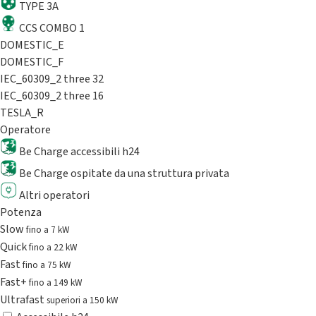
TYPE 3A
CCS COMBO 1
DOMESTIC_E
DOMESTIC_F
IEC_60309_2 three 32
IEC_60309_2 three 16
TESLA_R
Operatore
Be Charge accessibili h24
Be Charge ospitate da una struttura privata
Altri operatori
Potenza
Slow
fino a 7 kW
Quick
fino a 22 kW
Fast
fino a 75 kW
Fast+
fino a 149 kW
Ultrafast
superiori a 150 kW