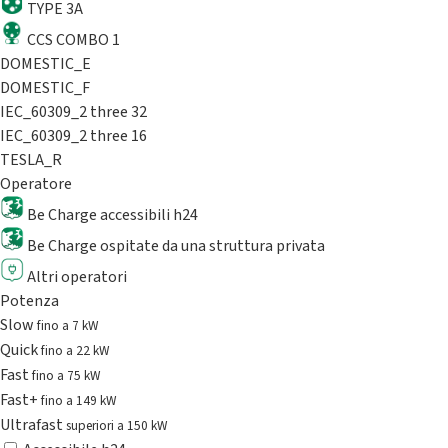
TYPE 3A
CCS COMBO 1
DOMESTIC_E
DOMESTIC_F
IEC_60309_2 three 32
IEC_60309_2 three 16
TESLA_R
Operatore
Be Charge accessibili h24
Be Charge ospitate da una struttura privata
Altri operatori
Potenza
Slow
fino a 7 kW
Quick
fino a 22 kW
Fast
fino a 75 kW
Fast+
fino a 149 kW
Ultrafast
superiori a 150 kW