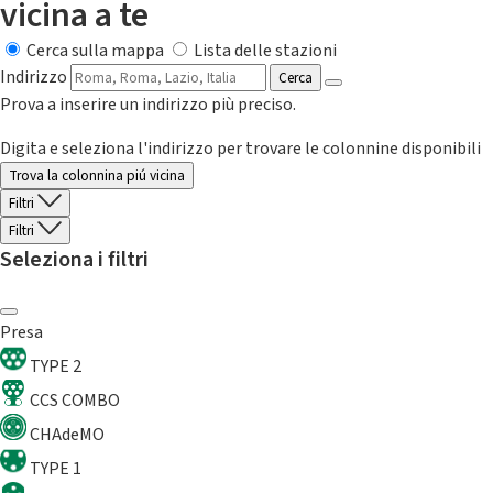
vicina a te
Cerca sulla mappa
Lista delle stazioni
Indirizzo
Cerca
Prova a inserire un indirizzo più preciso.
Digita e seleziona l'indirizzo per trovare le colonnine disponibili
Trova la colonnina piú vicina
Filtri
Filtri
Seleziona i filtri
Presa
TYPE 2
CCS COMBO
CHAdeMO
TYPE 1