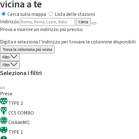
vicina a te
Cerca sulla mappa
Lista delle stazioni
Indirizzo
Cerca
Prova a inserire un indirizzo più preciso.
Digita e seleziona l'indirizzo per trovare le colonnine disponibili
Trova la colonnina piú vicina
Filtri
Filtri
Seleziona i filtri
Presa
TYPE 2
CCS COMBO
CHAdeMO
TYPE 1