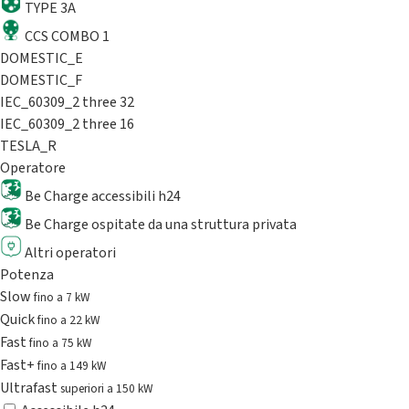
TYPE 3A
CCS COMBO 1
DOMESTIC_E
DOMESTIC_F
IEC_60309_2 three 32
IEC_60309_2 three 16
TESLA_R
Operatore
Be Charge accessibili h24
Be Charge ospitate da una struttura privata
Altri operatori
Potenza
Slow
fino a 7 kW
Quick
fino a 22 kW
Fast
fino a 75 kW
Fast+
fino a 149 kW
Ultrafast
superiori a 150 kW