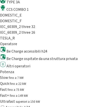
TYPE 3A
CCS COMBO 1
DOMESTIC_E
DOMESTIC_F
IEC_60309_2 three 32
IEC_60309_2 three 16
TESLA_R
Operatore
Be Charge accessibili h24
Be Charge ospitate da una struttura privata
Altri operatori
Potenza
Slow
fino a 7 kW
Quick
fino a 22 kW
Fast
fino a 75 kW
Fast+
fino a 149 kW
Ultrafast
superiori a 150 kW