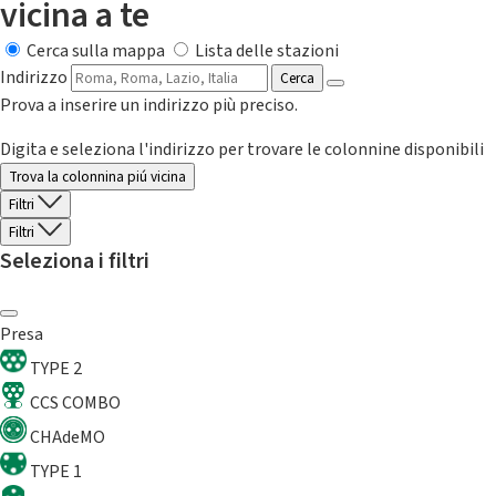
vicina a te
Cerca sulla mappa
Lista delle stazioni
Indirizzo
Cerca
Prova a inserire un indirizzo più preciso.
Digita e seleziona l'indirizzo per trovare le colonnine disponibili
Trova la colonnina piú vicina
Filtri
Filtri
Seleziona i filtri
Presa
TYPE 2
CCS COMBO
CHAdeMO
TYPE 1