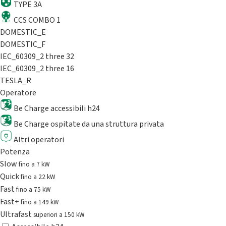
TYPE 3A
CCS COMBO 1
DOMESTIC_E
DOMESTIC_F
IEC_60309_2 three 32
IEC_60309_2 three 16
TESLA_R
Operatore
Be Charge accessibili h24
Be Charge ospitate da una struttura privata
Altri operatori
Potenza
Slow
fino a 7 kW
Quick
fino a 22 kW
Fast
fino a 75 kW
Fast+
fino a 149 kW
Ultrafast
superiori a 150 kW