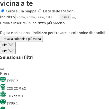
vicina a te
Cerca sulla mappa
Lista delle stazioni
Indirizzo
Cerca
Prova a inserire un indirizzo più preciso.
Digita e seleziona l'indirizzo per trovare le colonnine disponibili
Trova la colonnina piú vicina
Filtri
Filtri
Seleziona i filtri
Presa
TYPE 2
CCS COMBO
CHAdeMO
TYPE 1