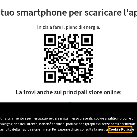
l tuo smartphone per scaricare l'
Inizia a fare il pieno di energia.
La trovi anche sui principali store online:
 funzionamento e per l’erogazione dei servizi in esso presenti, cookie analitici (propri e di
avigazione dell’utente, nonché cookie di profilazione (propri e di terze parti) per inviarti
’ambito della navigazione in rete. Per saperne di più consulta la nostra
Cookie Policy
e