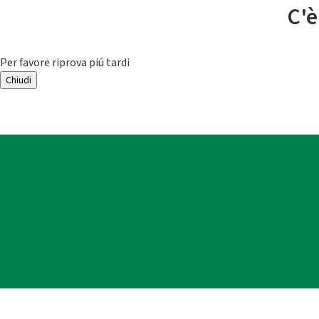
C'è
Per favore riprova piú tardi
Chiudi