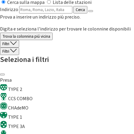
Cerca sulla mappa
Lista delle stazioni
Indirizzo
Cerca
Prova a inserire un indirizzo più preciso.
Digita e seleziona l'indirizzo per trovare le colonnine disponibili
Trova la colonnina piú vicina
Filtri
Filtri
Seleziona i filtri
Presa
TYPE 2
CCS COMBO
CHAdeMO
TYPE 1
TYPE 3A