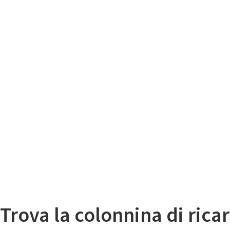
Il
Mappa colonnine di ricarica auto elettriche
Trova la colonnina di ricar