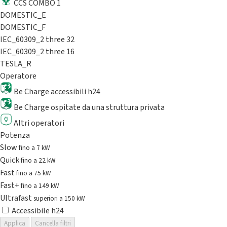
CCS COMBO 1
DOMESTIC_E
DOMESTIC_F
IEC_60309_2 three 32
IEC_60309_2 three 16
TESLA_R
Operatore
Be Charge accessibili h24
Be Charge ospitate da una struttura privata
Altri operatori
Potenza
Slow
fino a 7 kW
Quick
fino a 22 kW
Fast
fino a 75 kW
Fast+
fino a 149 kW
Ultrafast
superiori a 150 kW
Accessibile h24
Applica
Cancella filtri