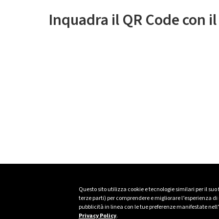
Inquadra il QR Code con i
Questo sito utilizza cookie e tecnologie similari per il suo
terze parti) per comprendere e migliorare l’esperienza di n
pubblicità in linea con le tue preferenze manifestate nell
Privacy Policy
.