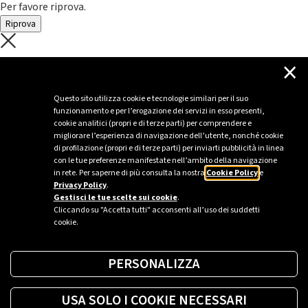
Per favore riprova.
Riprova
C'è un problema con il recupero dei
×
dati.
Questo sito utilizza cookie e tecnologie similari per il suo
funzionamento e per l’erogazione dei servizi in esso presenti,
Per favore riprova piú tardi
cookie analitici (propri e di terze parti) per comprendere e
migliorare l’esperienza di navigazione dell’utente, nonché cookie
Chiudi
di profilazione (propri e di terze parti) per inviarti pubblicità in linea
con le tue preferenze manifestate nell’ambito della navigazione
in rete. Per saperne di più consulta la nostra
Cookie Policy
e
Privacy Policy
.
Sei un’azienda o una PA?
Gestisci le tue scelte sui cookie
.
Cliccando su "Accetta tutti" acconsenti all’uso dei suddetti
cookie.
Trova la soluzione più giusta per te.
PERSONALIZZA
Richiedi una colonnina
USA SOLO I COOKIE NECESSARI