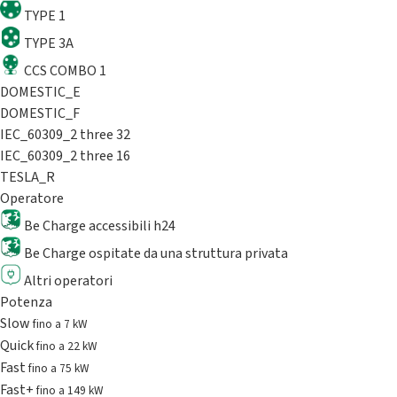
TYPE 1
TYPE 3A
CCS COMBO 1
DOMESTIC_E
DOMESTIC_F
IEC_60309_2 three 32
IEC_60309_2 three 16
TESLA_R
Operatore
Be Charge accessibili h24
Be Charge ospitate da una struttura privata
Altri operatori
Potenza
Slow
fino a 7 kW
Quick
fino a 22 kW
Fast
fino a 75 kW
Fast+
fino a 149 kW