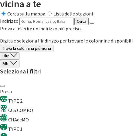
vicina a te
Cerca sulla mappa
Lista delle stazioni
Indirizzo
Cerca
Prova a inserire un indirizzo più preciso.
Digita e seleziona l'indirizzo per trovare le colonnine disponibili
Trova la colonnina piú vicina
Filtri
Filtri
Seleziona i filtri
Presa
TYPE 2
CCS COMBO
CHAdeMO
TYPE 1