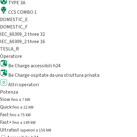
TYPE 3A
CCS COMBO 1
DOMESTIC_E
DOMESTIC_F
IEC_60309_2 three 32
IEC_60309_2 three 16
TESLA_R
Operatore
Be Charge accessibili h24
Be Charge ospitate da una struttura privata
Altri operatori
Potenza
Slow
fino a 7 kW
Quick
fino a 22 kW
Fast
fino a 75 kW
Fast+
fino a 149 kW
Ultrafast
superiori a 150 kW