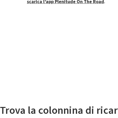
scarica l’app Plenitude On The Road
.
Il
Mappa colonnine di ricarica auto elettriche
Trova la colonnina di ricar