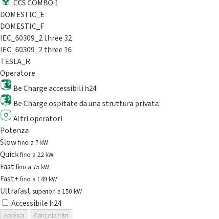
CCS COMBO 1
DOMESTIC_E
DOMESTIC_F
IEC_60309_2 three 32
IEC_60309_2 three 16
TESLA_R
Operatore
Be Charge accessibili h24
Be Charge ospitate da una struttura privata
Altri operatori
Potenza
Slow
fino a 7 kW
Quick
fino a 22 kW
Fast
fino a 75 kW
Fast+
fino a 149 kW
Ultrafast
superiori a 150 kW
Accessibile h24
Applica
Cancella filtri