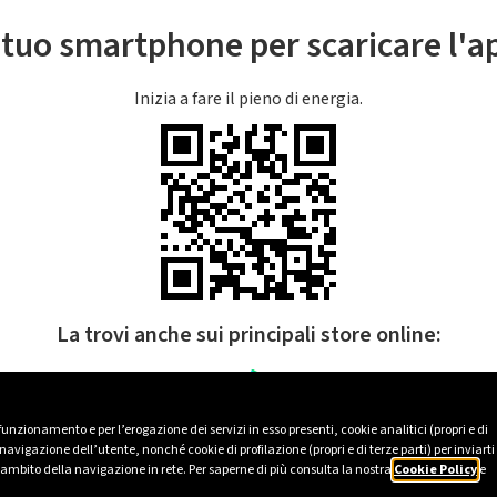
l tuo smartphone per scaricare l'
Inizia a fare il pieno di energia.
La trovi anche sui principali store online:
 funzionamento e per l’erogazione dei servizi in esso presenti, cookie analitici (propri e di
avigazione dell’utente, nonché cookie di profilazione (propri e di terze parti) per inviarti
’ambito della navigazione in rete. Per saperne di più consulta la nostra
Cookie Policy
e