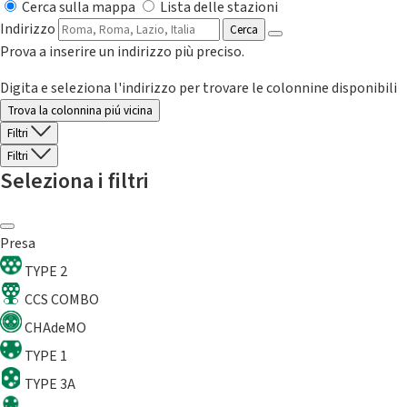
Cerca sulla mappa
Lista delle stazioni
Indirizzo
Cerca
Prova a inserire un indirizzo più preciso.
Digita e seleziona l'indirizzo per trovare le colonnine disponibili
Trova la colonnina piú vicina
Filtri
Filtri
Seleziona i filtri
Presa
TYPE 2
CCS COMBO
CHAdeMO
TYPE 1
TYPE 3A