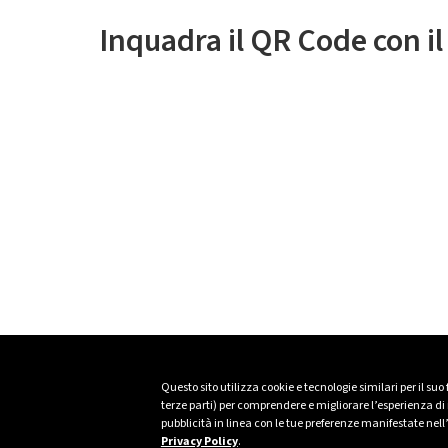
Inquadra il QR Code con i
Questo sito utilizza cookie e tecnologie similari per il suo
terze parti) per comprendere e migliorare l’esperienza di n
pubblicità in linea con le tue preferenze manifestate nell
Privacy Policy
.