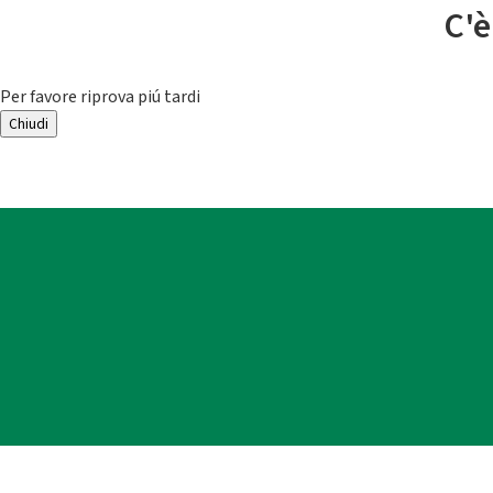
C'è
Per favore riprova piú tardi
Chiudi