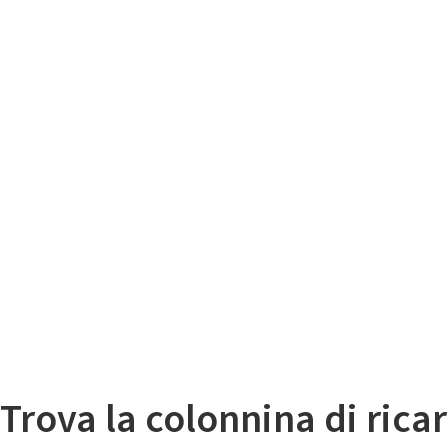
Il
Mappa colonnine di ricarica auto elettriche
Trova la colonnina di ricar