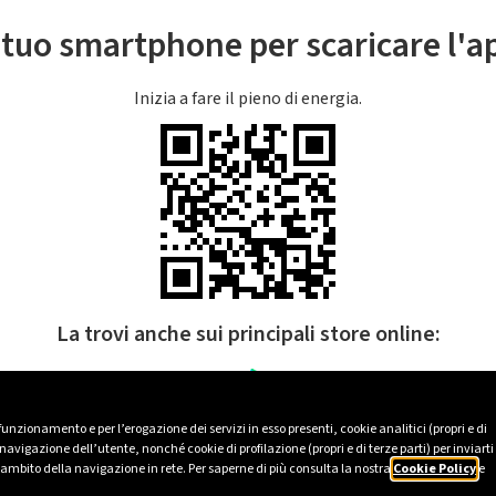
l tuo smartphone per scaricare l'
Inizia a fare il pieno di energia.
La trovi anche sui principali store online:
 funzionamento e per l’erogazione dei servizi in esso presenti, cookie analitici (propri e di
avigazione dell’utente, nonché cookie di profilazione (propri e di terze parti) per inviarti
’ambito della navigazione in rete. Per saperne di più consulta la nostra
Cookie Policy
e