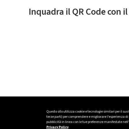
Inquadra il QR Code con i
Questo sito utilizza cookie e tecnologie similari per il suo
terze parti) per comprendere e migliorare l’esperienza di n
pubblicità in linea con le tue preferenze manifestate nell
Privacy Policy
.