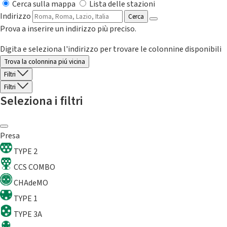
Cerca sulla mappa
Lista delle stazioni
Indirizzo
Cerca
Prova a inserire un indirizzo più preciso.
Digita e seleziona l'indirizzo per trovare le colonnine disponibili
Trova la colonnina piú vicina
Filtri
Filtri
Seleziona i filtri
Presa
TYPE 2
CCS COMBO
CHAdeMO
TYPE 1
TYPE 3A