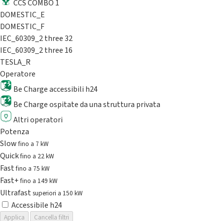
CCS COMBO 1
DOMESTIC_E
DOMESTIC_F
IEC_60309_2 three 32
IEC_60309_2 three 16
TESLA_R
Operatore
Be Charge accessibili h24
Be Charge ospitate da una struttura privata
Altri operatori
Potenza
Slow
fino a 7 kW
Quick
fino a 22 kW
Fast
fino a 75 kW
Fast+
fino a 149 kW
Ultrafast
superiori a 150 kW
Accessibile h24
Applica
Cancella filtri