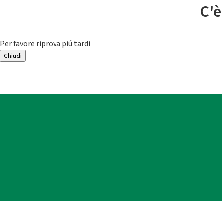
C'è
Per favore riprova piú tardi
Chiudi