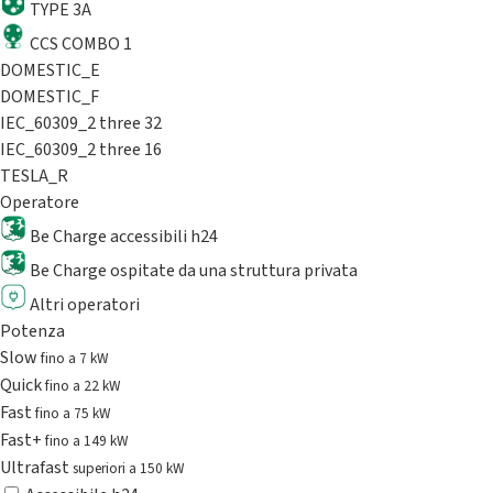
TYPE 3A
CCS COMBO 1
DOMESTIC_E
DOMESTIC_F
IEC_60309_2 three 32
IEC_60309_2 three 16
TESLA_R
Operatore
Be Charge accessibili h24
Be Charge ospitate da una struttura privata
Altri operatori
Potenza
Slow
fino a 7 kW
Quick
fino a 22 kW
Fast
fino a 75 kW
Fast+
fino a 149 kW
Ultrafast
superiori a 150 kW