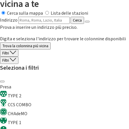
vicina a te
Cerca sulla mappa
Lista delle stazioni
Indirizzo
Cerca
Prova a inserire un indirizzo più preciso.
Digita e seleziona l'indirizzo per trovare le colonnine disponibili
Trova la colonnina piú vicina
Filtri
Filtri
Seleziona i filtri
Presa
TYPE 2
CCS COMBO
CHAdeMO
TYPE 1