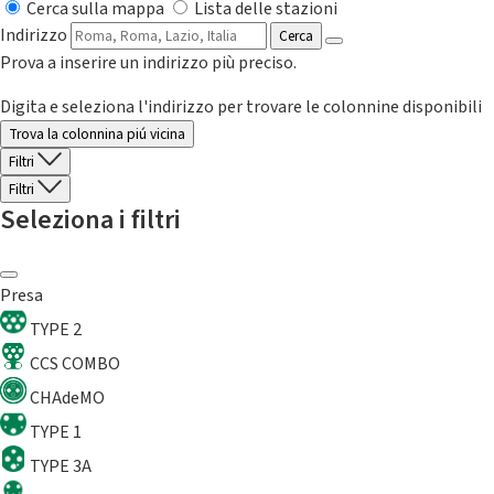
Cerca sulla mappa
Lista delle stazioni
Indirizzo
Cerca
Prova a inserire un indirizzo più preciso.
Digita e seleziona l'indirizzo per trovare le colonnine disponibili
Trova la colonnina piú vicina
Filtri
Filtri
Seleziona i filtri
Presa
TYPE 2
CCS COMBO
CHAdeMO
TYPE 1
TYPE 3A