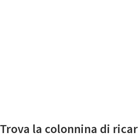
Il
Mappa colonnine di ricarica auto elettriche
Trova la colonnina di ricar