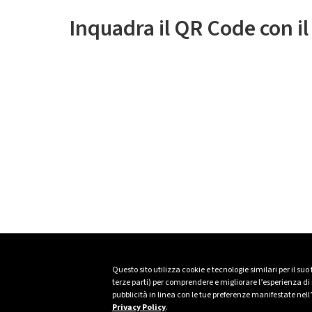
Inquadra il QR Code con i
Questo sito utilizza cookie e tecnologie similari per il suo
terze parti) per comprendere e migliorare l’esperienza di n
pubblicità in linea con le tue preferenze manifestate nell
Privacy Policy
.