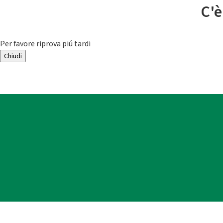
C'è
Per favore riprova piú tardi
Chiudi