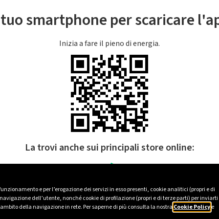
l tuo smartphone per scaricare l'
Inizia a fare il pieno di energia.
La trovi anche sui principali store online:
 funzionamento e per l’erogazione dei servizi in esso presenti, cookie analitici (propri e di
avigazione dell’utente, nonché cookie di profilazione (propri e di terze parti) per inviarti
’ambito della navigazione in rete. Per saperne di più consulta la nostra
Cookie Policy
e