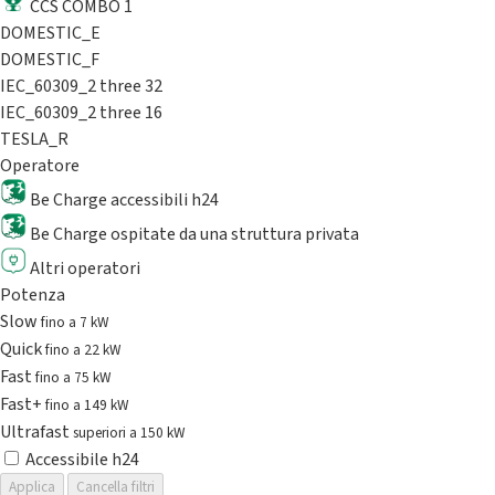
CCS COMBO 1
DOMESTIC_E
DOMESTIC_F
IEC_60309_2 three 32
IEC_60309_2 three 16
TESLA_R
Operatore
Be Charge accessibili h24
Be Charge ospitate da una struttura privata
Altri operatori
Potenza
Slow
fino a 7 kW
Quick
fino a 22 kW
Fast
fino a 75 kW
Fast+
fino a 149 kW
Ultrafast
superiori a 150 kW
Accessibile h24
Applica
Cancella filtri