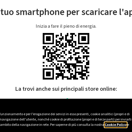
l tuo smartphone per scaricare l'
Inizia a fare il pieno di energia.
La trovi anche sui principali store online:
 funzionamento e per l’erogazione dei servizi in esso presenti, cookie analitici (propri e di
avigazione dell’utente, nonché cookie di profilazione (propri e di terze parti) per inviarti
’ambito della navigazione in rete. Per saperne di più consulta la nostra
Cookie Policy
e