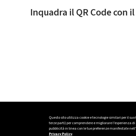
Inquadra il QR Code con i
Questo sito utilizza cookie e tecnologie similari per il suo
terze parti) per comprendere e migliorare l’esperienza di n
pubblicità in linea con le tue preferenze manifestate nell
Privacy Policy
.