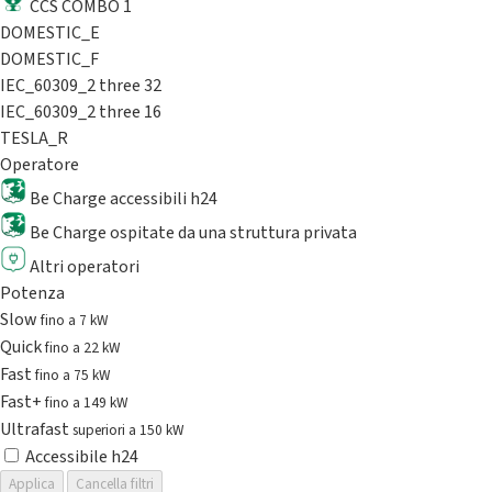
CCS COMBO 1
DOMESTIC_E
DOMESTIC_F
IEC_60309_2 three 32
IEC_60309_2 three 16
TESLA_R
Operatore
Be Charge accessibili h24
Be Charge ospitate da una struttura privata
Altri operatori
Potenza
Slow
fino a 7 kW
Quick
fino a 22 kW
Fast
fino a 75 kW
Fast+
fino a 149 kW
Ultrafast
superiori a 150 kW
Accessibile h24
Applica
Cancella filtri