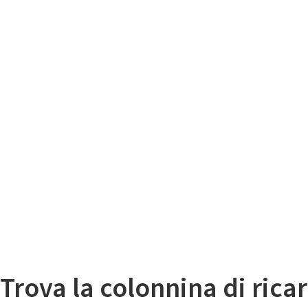
Il
Mappa colonnine di ricarica auto elettriche
Trova la colonnina di ricar