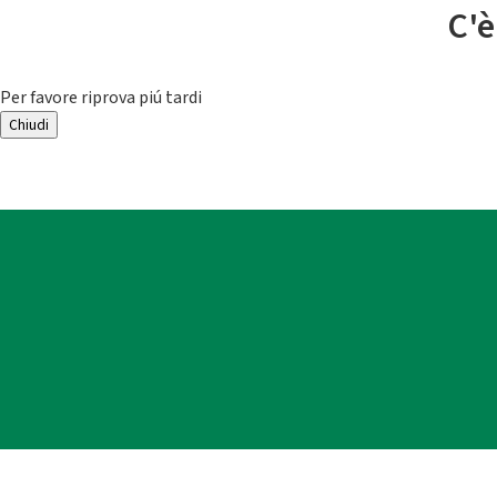
C'è
Per favore riprova piú tardi
Chiudi