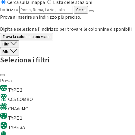
Cerca sulla mappa
Lista delle stazioni
Indirizzo
Cerca
Prova a inserire un indirizzo più preciso.
Digita e seleziona l'indirizzo per trovare le colonnine disponibili
Trova la colonnina piú vicina
Filtri
Filtri
Seleziona i filtri
Presa
TYPE 2
CCS COMBO
CHAdeMO
TYPE 1
TYPE 3A